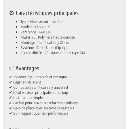
⚙️ Caractéristiques principales
Type : Visée avant + arrière
Modèle : Flip-Up 71L
Référence : A60236
Matériau : Polymère haute densité
Montage : Rail Picatinny 21mm
Système : Rabattable (flip-up)
Compatibilité : Répliques airsoft type M4
✅ Avantages
✔ Système flip-up rapide et pratique
✔ Léger et résistant
✔ Compatible rail Picatinny universel
✔ Idéal en visée principale ou backup
✔ Installation simple
✔ Parfait pour M4 et plateformes similaires
✔ Gain de place avec système rabattable
✔ Bon rapport qualité / performance