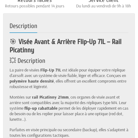
Retours faciles
Service client
Retours possibles pendant 14 jours
Du lundi au vendredi de 9h à 18h
Description
🎯
Visée Avant & Arrière Flip-Up 71L – Rail
Picatinny
💥 Description
La paire de visées
Flip-Up 71L
est idéale pour équiper votre réplique
d’airsoft avec un système de visée fiable, léger et efficace. Conçues en
polymère haute densité
, elles offrent un excellent compromis entre
robustesse et légèreté.
Montées sur
rail Picatinny 21mm
, ces organes de visée avant et
arrière sont compatibles avec la majorité des répliques type M4. Leur
système
flip-up rabattable
permet de les déployer rapidement en cas
de besoin ou de les replier pour laisser place à une optique (red dot,
lunette…).
Parfaites en visée principale ou secondaire (backup), elles s’adaptent à
toutes les configurations tactiques.