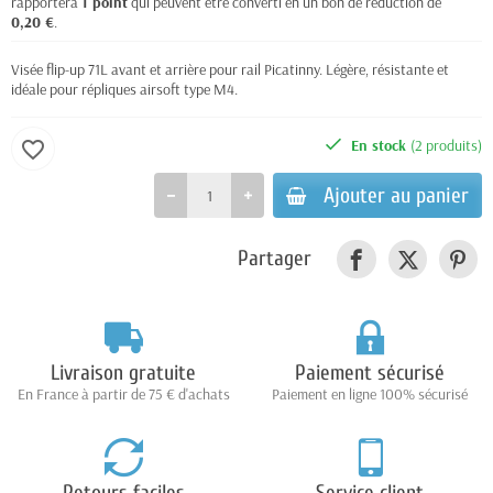
rapportera
1
point
qui peuvent être converti en un bon de réduction de
0,20 €
.
Visée flip-up 71L avant et arrière pour rail Picatinny. Légère, résistante et
idéale pour répliques airsoft type M4.
En stock
(2 produits)
favorite_border
Ajouter au panier
Partager
Livraison gratuite
Paiement sécurisé
En France à partir de 75 € d'achats
Paiement en ligne 100% sécurisé