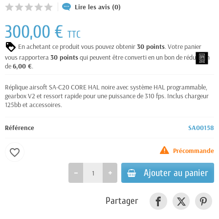
Lire les avis (0)
300,00 €
TTC
En achetant ce produit vous pouvez obtenir
30
points
. Votre panier
vous rapportera
30
points
qui peuvent être converti en un bon de réduction
de
6,00 €
.
Réplique airsoft SA-C20 CORE HAL noire avec système HAL programmable,
gearbox V2 et ressort rapide pour une puissance de 310 fps. Inclus chargeur
125bb et accessoires.
Référence
SA00158
Précommande
favorite_border
Ajouter au panier
Partager