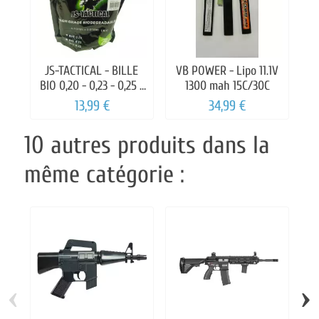
JS-TACTICAL - BILLE
VB POWER - Lipo 11.1V
BIO 0,20 - 0,23 - 0,25 -
1300 mah 15C/30C
0,28 - 0,30 1 KILOS
13,99 €
34,99 €
10 autres produits dans la
même catégorie :
‹
›