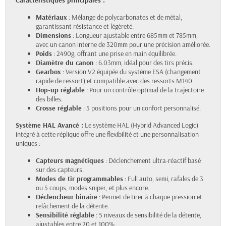
Caractéristiques principales :
Matériaux
: Mélange de polycarbonates et de métal,
garantissant résistance et légèreté.
Dimensions
: Longueur ajustable entre 685mm et 785mm,
avec un canon interne de 320mm pour une précision améliorée.
Poids
: 2490g, offrant une prise en main équilibrée.
Diamètre du canon
: 6.03mm, idéal pour des tirs précis.
Gearbox
: Version V2 équipée du système ESA (changement
rapide de ressort) et compatible avec des ressorts M140.
Hop-up réglable
: Pour un contrôle optimal de la trajectoire
des billes.
Crosse réglable
: 5 positions pour un confort personnalisé.
Système HAL Avancé :
Le système HAL (Hybrid Advanced Logic)
intégré à cette réplique offre une flexibilité et une personnalisation
uniques :
Capteurs magnétiques
: Déclenchement ultra-réactif basé
sur des capteurs.
Modes de tir programmables
: Full auto, semi, rafales de 3
ou 5 coups, modes sniper, et plus encore.
Déclencheur binaire
: Permet de tirer à chaque pression et
relâchement de la détente.
Sensibilité réglable
: 5 niveaux de sensibilité de la détente,
ajustables entre 20 et 100%.