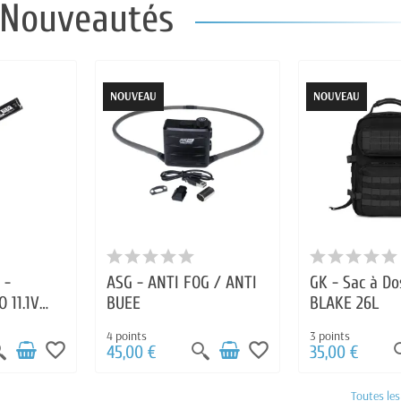
Nouveautés
NOUVEAU
NOUVEAU
 -
ASG - ANTI FOG / ANTI
GK - Sac à Do
 11.1V
BUEE
BLAKE 26L
ICK T-
4 points
3 points
favorite_border
favorite_border
45,00 €
35,00 €
Toutes le