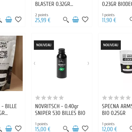
BLASTER 0.32GR
0.23GR BIOD
BOUTEILLE 3300 BILLES
2 points
1 points
AIRSO
favorite_border
favorite_border
25,99 €
11,90 €
NOUVEAU
NOUVEAU
- BILLE
NOVRITSCH - 0.40gr
SPECNA ARMS
GR
SNIPER 530 BILLES BIO
BIO 0.25GR
BBS
1 points
1 points
favorite_border
favorite_border
15,00 €
12,00 €