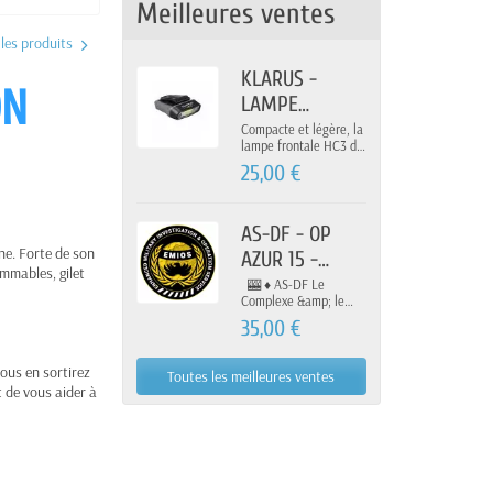
Meilleures ventes
les produits
KLARUS -
ON
LAMPE
FRONTALE
Compacte et légère, la
lampe frontale HC3 de
RECHARGEABLE
Klarus vous assure un
25,00 €
HC3
grand confort
d'utilisation. D'une
100LUMENS
puissance maximale
100 lumens, elle
AS-DF - OP
dispose d'une
gne. Forte de son
AZUR 15 -
autonomie pouvant
ommables, gilet
aller jusqu'à 36h.
CASINO 3
🎰 ♦️ AS-DF Le
Complexe &amp; le
CSA RMT Airsoft
35,00 €
présentent ♦️ 🎰 🔥 OP
CASINO AZUR 3 🔥
“Rien ne va plus…” Le
vous en sortirez
Toutes les meilleures ventes
Casino Azur rouvre ses
t de vous aider à
portes… Mais cette
fois, les règles ont
changé. Deux camps.
Une seule mission : 💰
Amasser un maximum
d’argent pour votre