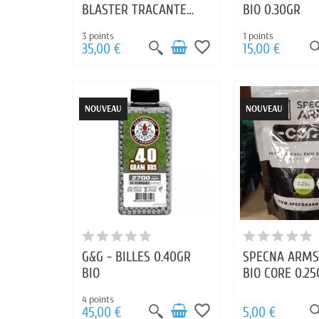
BLASTER TRACANTE
BIO 0.30GR
0.28 3300 BILLES
3 points
1 points
favorite_border
35,00 €
15,00 €
NOUVEAU
NOUVEAU
G&G - BILLES 0.40GR
SPECNA ARMS 
BIO
BIO CORE 0.25
SACHET 1000 
4 points
favorite_border
45,00 €
5,00 €