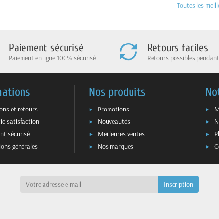
Toutes les meil
Paiement sécurisé
Retours faciles
Paiement en ligne 100% sécurisé
Retours possibles pendant
mations
Nos produits
No
sons et retours
Promotions
M
ie satisfaction
Nouveautés
N
nt sécurisé
Meilleures ventes
P
ions générales
Nos marques
C
a