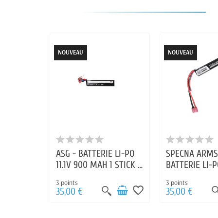
NOUVEAU
NOUVEAU
ASG - BATTERIE LI-PO
SPECNA ARMS
11.1V 900 MAH 1 STICK T
BATTERIE LI-PO
DEAN
1000MAH 1 ST
3 points
3 points
DEAN
favorite_border
35,00 €
35,00 €