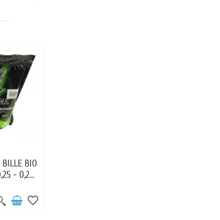
 BILLE BIO
0,25 - 0,28
favorite_border