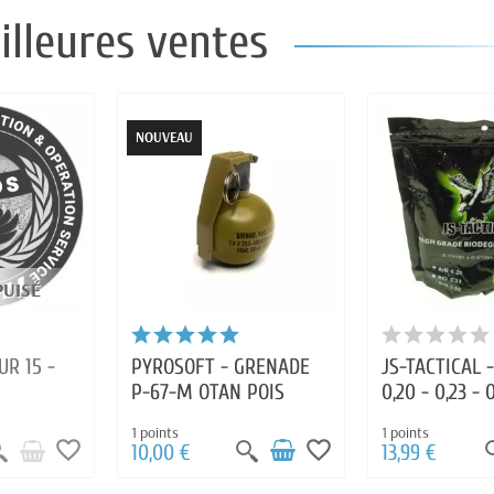
illeures ventes
NOUVEAU
PUISÉ
UR 15 -
PYROSOFT - GRENADE
JS-TACTICAL -
P-67-M OTAN POIS
0,20 - 0,23 - 
- 0,30 1 KILOS
1 points
1 points
favorite_border
favorite_border
10,00 €
13,99 €