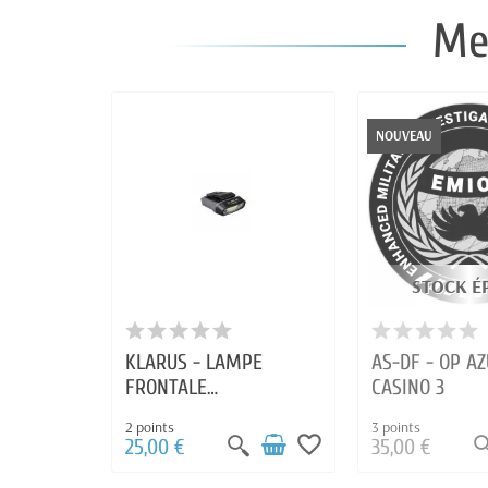
Me
NOUVEAU
STOCK É
KLARUS - LAMPE
AS-DF - OP AZ
FRONTALE
CASINO 3
RECHARGEABLE HC3
2 points
3 points
100LUMENS
favorite_border
25,00 €
35,00 €