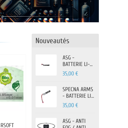
Nouveautés
ASG -
BATTERIE LI-
PO 11.1V 900
35,00 €
MAH 1 STICK T
DEAN
SPECNA ARMS
- BATTERIE LI-
PO 11.1V
35,00 €
1000MAH 1
STICK T-DEAN
ASG - ANTI
AIRSOFT
FOG / ANTI