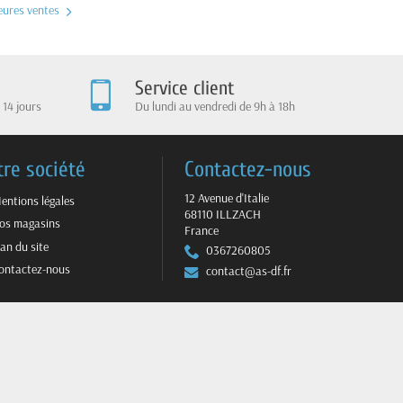
leures ventes
Service client
 14 jours
Du lundi au vendredi de 9h à 18h
tre société
Contactez-nous
12 Avenue d'Italie
entions légales
68110 ILLZACH
os magasins
France
lan du site
0367260805
ontactez-nous
contact@as-df.fr