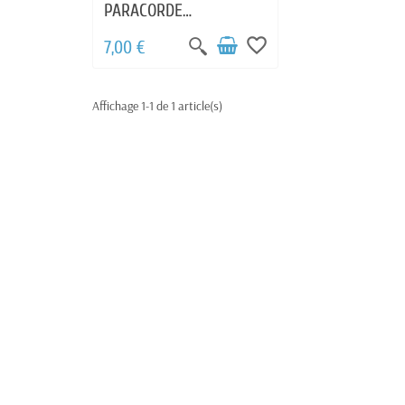
PARACORDE
DECAPSULEUR
favorite_border
7,00 €
Affichage 1-1 de 1 article(s)