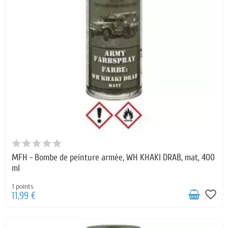
MFH - Bombe de peinture armée, WH KHAKI DRAB, mat, 400
ml
1 points
favorite_border
11,99 €