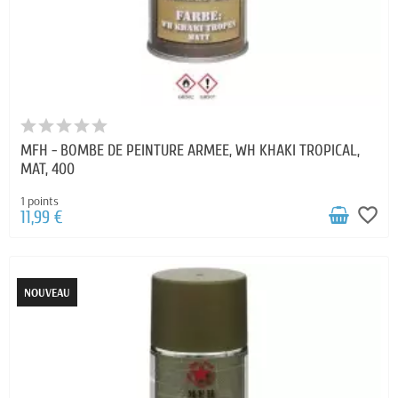
MFH - BOMBE DE PEINTURE ARMEE, WH KHAKI TROPICAL,
MAT, 400
1 points
favorite_border
11,99 €
NOUVEAU