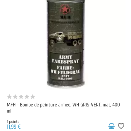
MFH - Bombe de peinture armée, WH GRIS-VERT, mat, 400
ml
1 points
favorite_border
11,99 €