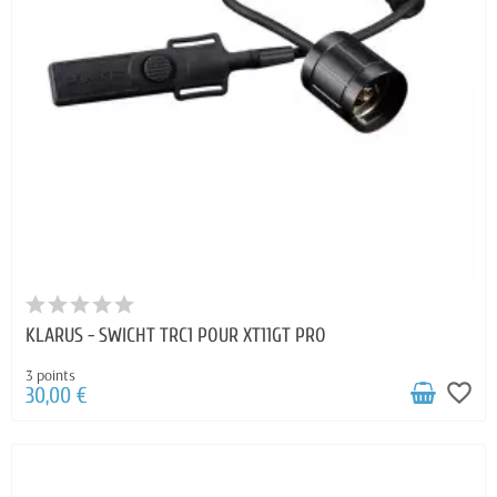
KLARUS - SWICHT TRC1 POUR XT11GT PRO
3 points
favorite_border
30,00 €