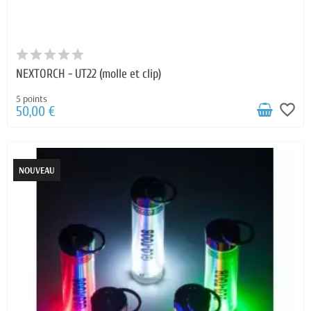
NEXTORCH - UT22 (molle et clip)
5 points
favorite_border
50,00 €
NOUVEAU