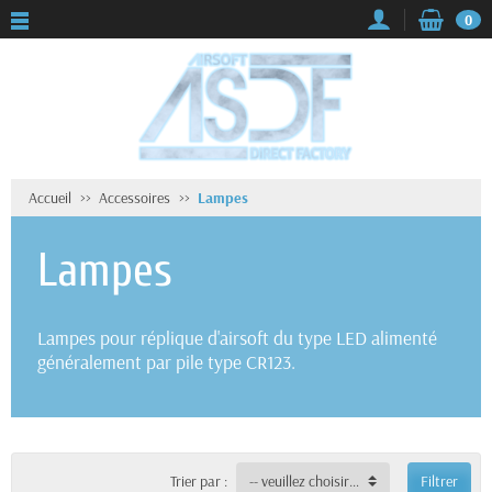
0
Accueil
Accessoires
Lampes
Lampes
Lampes pour réplique d'airsoft du type LED alimenté
généralement par pile type CR123.
Trier par :
-- veuillez choisir --
Filtrer