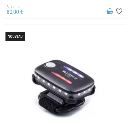
8 points
favorite_border
80,00 €
NOUVEAU