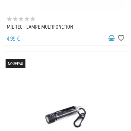
MIL-TEC - LAMPE MULTIFONCTION
favorite_border
4,99 €
NOUVEAU