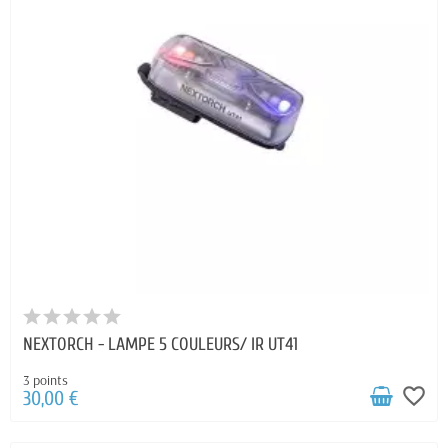
NEXTORCH - LAMPE 5 COULEURS/ IR UT41
3 points
favorite_border
30,00 €