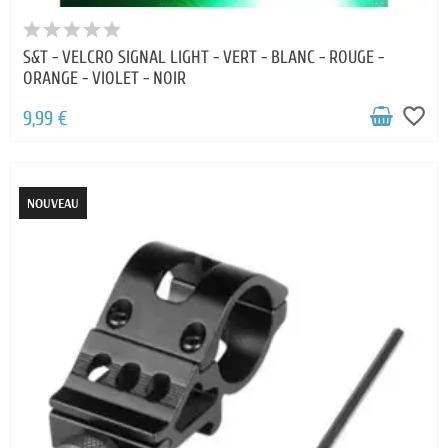
S&T - VELCRO SIGNAL LIGHT - VERT - BLANC - ROUGE -
ORANGE - VIOLET - NOIR
favorite_border
9,99 €
NOUVEAU