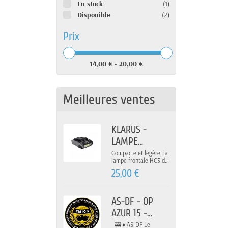
En stock
(1)
Disponible
(2)
Prix
14,00 € - 20,00 €
Meilleures ventes
KLARUS -
LAMPE
FRONTALE
Compacte et légère, la
lampe frontale HC3 de
RECHARGEABLE
Klarus vous assure un
25,00 €
HC3
grand confort
d'utilisation. D'une
100LUMENS
puissance maximale
100 lumens, elle
AS-DF - OP
dispose d'une
AZUR 15 -
autonomie pouvant
aller jusqu'à 36h.
CASINO 3
🎰 ♦️ AS-DF Le