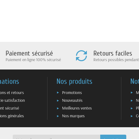
Paiement sécurisé
Retours faciles
Paiement en ligne 100% sécurisé
Retours possibles pendant
mations
Nos produits
No
sons et retours
Promotions
M
ie satisfaction
Nouveautés
N
nt sécurisé
Meilleures ventes
P
ions générales
Nos marques
C