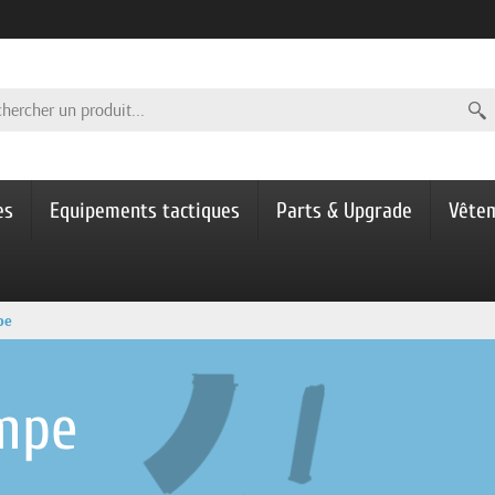
es
Equipements tactiques
Parts & Upgrade
Vête
pe
mpe