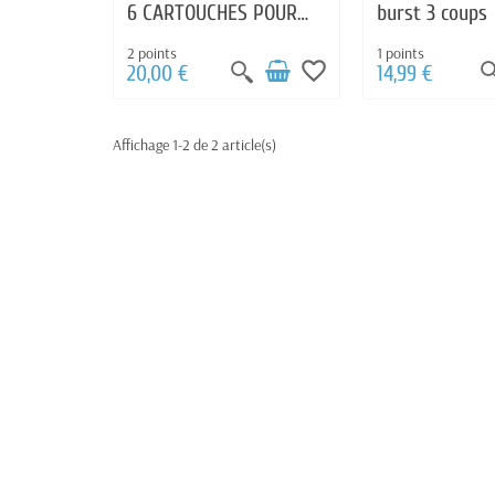
6 CARTOUCHES POUR
burst 3 coups
FUSIL A POMPE SPRIN
2 points
1 points
favorite_border
20,00 €
14,99 €
Affichage 1-2 de 2 article(s)