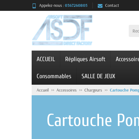
Appelez-nous :
0367260805
Contact
ACCUEIL
Répliques Airsoft
Accessoir
Consommables
SALLE DE JEUX
Accueil
Accessoires
Chargeurs
Cartouche Pom
Cartouche Po