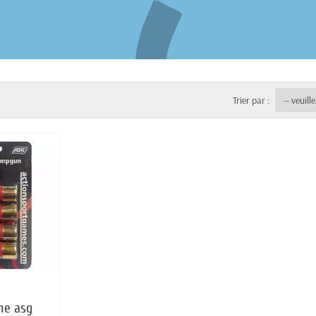
Trier par :
he asg