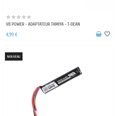
VB POWER - ADAPTATEUR TAMIYA - T-DEAN
favorite_border
4,99 €
NOUVEAU