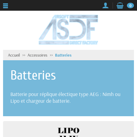
0
Accueil
Accessoires
Batteries
Batteries
Batterie pour réplique électique type AEG : Nimh ou
Lipo et chargeur de batterie.