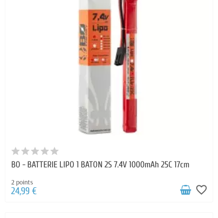
BO - BATTERIE LIPO 1 BATON 2S 7.4V 1000mAh 25C 17cm
2 points
favorite_border
24,99 €