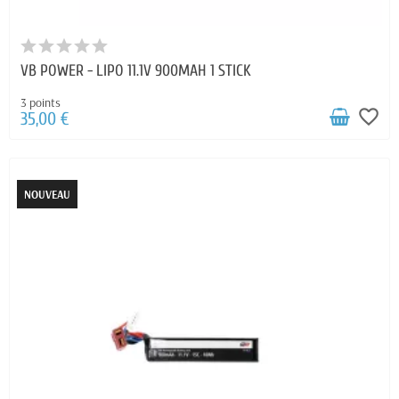
VB POWER - LIPO 11.1V 900MAH 1 STICK
3 points
favorite_border
35,00 €
NOUVEAU