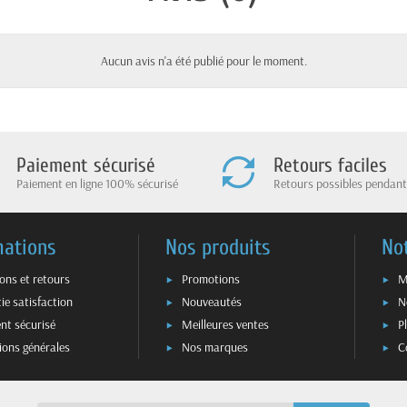
Aucun avis n'a été publié pour le moment.
Paiement sécurisé
Retours faciles
Paiement en ligne 100% sécurisé
Retours possibles pendant
mations
Nos produits
No
sons et retours
Promotions
M
ie satisfaction
Nouveautés
N
nt sécurisé
Meilleures ventes
P
ions générales
Nos marques
C