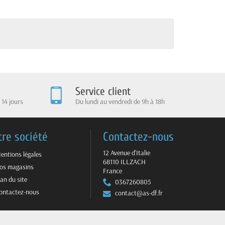
Service client
 14 jours
Du lundi au vendredi de 9h à 18h
tre société
Contactez-nous
12 Avenue d'Italie
entions légales
68110 ILLZACH
os magasins
France
lan du site
0367260805
ontactez-nous
contact@as-df.fr