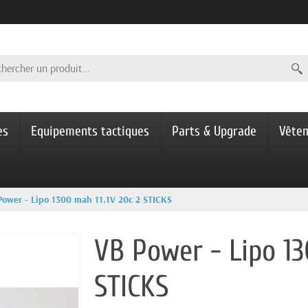
es
Equipements tactiques
Parts & Upgrade
Vête
Power - Lipo 1300 mah 11.1V 20c 2 STICKS
VB Power - Lipo 13
STICKS