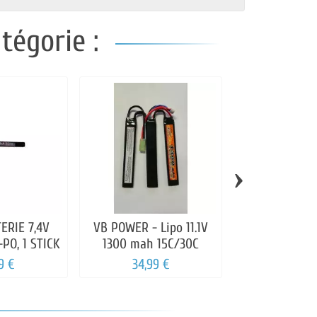
tégorie :
›
ERIE 7,4V
VB POWER - Lipo 11.1V
BO - BATTERI
-PO, 1 STICK
1300 mah 15C/30C
BATON 3S 11.1
25C
9 €
34,99 €
34,99