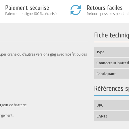
Paiement sécurisé
Retours faciles
Paiement en ligne 100% sécurisé
Retours possibles pendant
Fiche techni
Type
ypes crane ou d'autres versions g&g avec mosfet ou des
Connecteur batter
Fabriquant
Références s
argeur de batterie
UPC
argement.
EAN13