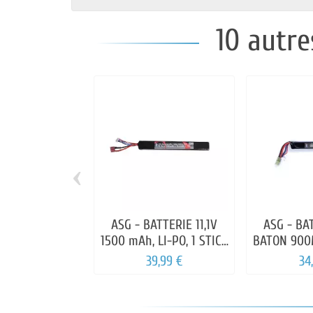
10 autre
‹
ASG - BATTERIE 11,1V
ASG - BA
1500 mAh, LI-PO, 1 STICK
BATON 900M
DEAN
39,99 €
34