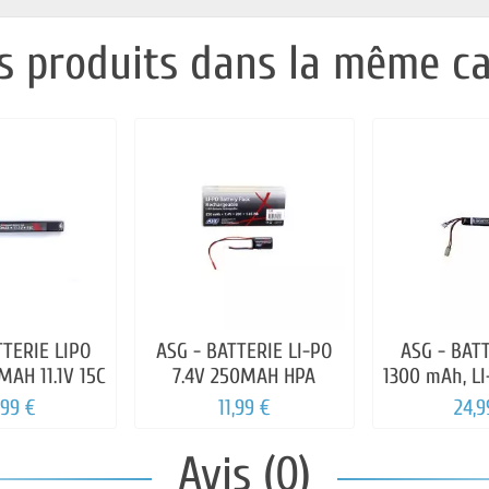
s produits dans la même ca
TTERIE LIPO
ASG - BATTERIE LI-PO
ASG - BATT
AH 11.1V 15C
7.4V 250MAH HPA
1300 mAh, LI
,99 €
11,99 €
24,9
Avis (0)