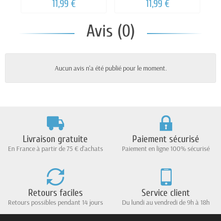
KHAKI TROPICAL, MAT,
JAUNE FONCE, MAT,
G
11,99 €
11,99 €
400
400 ml
Avis (0)
Aucun avis n'a été publié pour le moment.
Livraison gratuite
Paiement sécurisé
En France à partir de 75 € d'achats
Paiement en ligne 100% sécurisé
Retours faciles
Service client
Retours possibles pendant 14 jours
Du lundi au vendredi de 9h à 18h