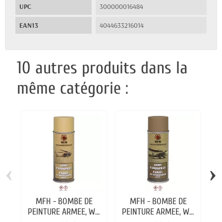
UPC
300000016484
EAN13
4044633216014
10 autres produits dans la
même catégorie :
‹
›
MFH - BOMBE DE
MFH - BOMBE DE
PEINTURE ARMEE, WH
PEINTURE ARMEE, WH
P