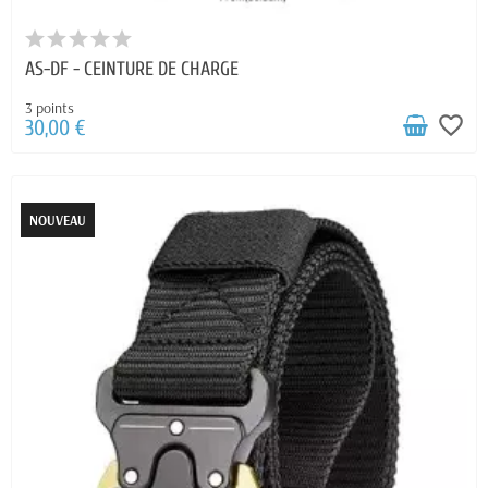
AS-DF - CEINTURE DE CHARGE
3 points
favorite_border
30,00 €
NOUVEAU