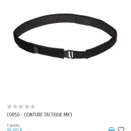
CORSO - CEINTURE TACTIQUE MK3
3 points
favorite_border
35,00 €