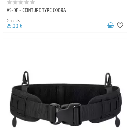
AS-DF - CEINTURE TYPE COBRA
2 points
favorite_border
25,00 €