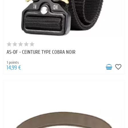
AS-DF - CEINTURE TYPE COBRA NOIR
1 points
favorite_border
14,99 €