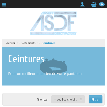
0
Accueil
Vêtements
Ceintures
Ceintures
Pour un meilleur maintien de votre pantalon.
Trier par :
-- veuillez choisir --
Filtrer