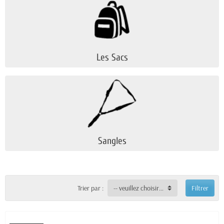
Les Sacs
Sangles
Trier par :
-- veuillez choisir --
Filtrer