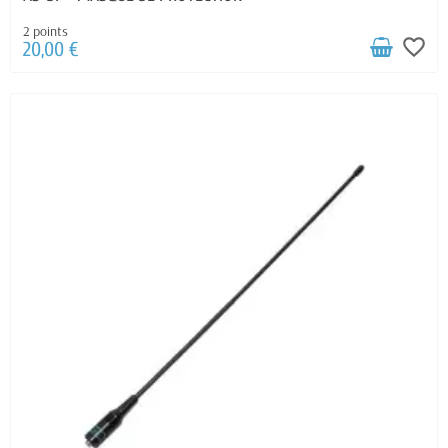
2 points
favorite_border
20,00 €