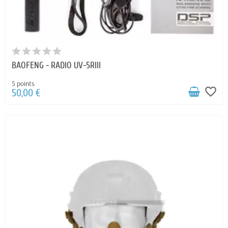
BAOFENG - RADIO UV-5RIII
5 points
favorite_border
50,00 €