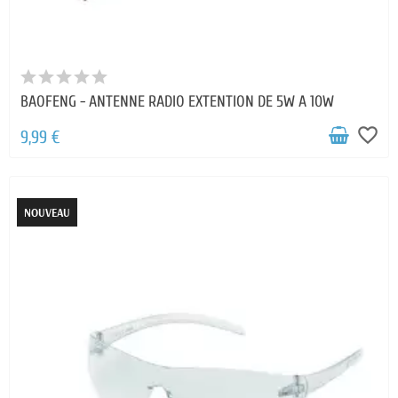
BAOFENG - ANTENNE RADIO EXTENTION DE 5W A 10W
favorite_border
9,99 €
NOUVEAU