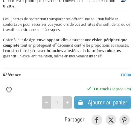
rapportera
1
point
qui peuvent être converti en un bon de réduction de
0,20 €
.
Les lunettes de protection transparentes offrent une solution fiable et
confortable pour sécuriser vos yeux lors de vos activités d’airsoft, de tir ou de
travail en environnement à risques.
Grâce à leur
design enveloppant
, elles assurent une
vision périphérique
complète
tout en protégeant efficacement contre les projections et impacts.
Leur structure légère avec
branches ajustées et charnières robustes
garantit un excellent maintien, même en mouvement intensif.
Référence
17004
En stock
(12 produits)
favorite_border
Ajouter au panier
Partager