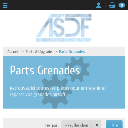
0
Accueil
Parts & Upgrade
Parts Grenades
Parts Grenades
Retrouvez ici toutes les pièces pour entretenir et
réparer vos grenades airsoft
Trier par :
-- veuillez choisir --
Filtrer