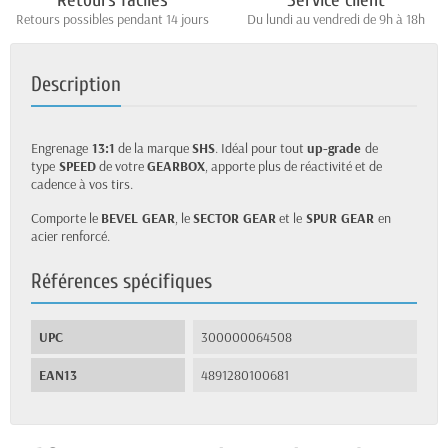
Retours faciles
Service client
Retours possibles pendant 14 jours
Du lundi au vendredi de 9h à 18h
Description
Engrenage
13:1
de la marque
SHS
. Idéal pour tout
up-grade
de
type
SPEED
de votre
GEARBOX
, apporte plus de réactivité et de
cadence à vos tirs.
Comporte le
BEVEL GEAR
, le
SECTOR GEAR
et le
SPUR GEAR
en
acier renforcé.
Références spécifiques
UPC
300000064508
EAN13
4891280100681