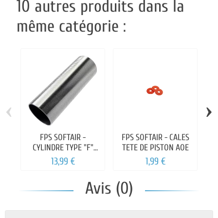
10 autres produits dans la
même catégorie :
‹
›
FPS SOFTAIR -
FPS SOFTAIR - CALES
CYLINDRE TYPE "F"
TETE DE PISTON AOE
POUR CANON AEG
13,99 €
1,99 €
451/550MM
Avis (0)