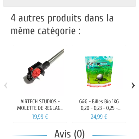
4 autres produits dans la
même catégorie :
‹
›
AIRTECH STUDIOS -
G&G - Billes Bio 1KG
MOLETTE DE REGLAGE
0,20 - 0,23 - 0,25 -
SCORPION EVO
0,28g
19,99 €
24,99 €
Avis (0)