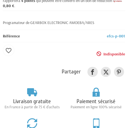
rapportera
4
points
qui peuvent être converti en un bon de réduction de
0,80 €
.
Programateur de GEARBOX ELECTRONIC AMOEBA/ARES
Référence
efcs-p-001
favorite_border
Indisponible
Partager
Livraison gratuite
Paiement sécurisé
En France à partir de 75 € d'achats
Paiement en ligne 100% sécurisé