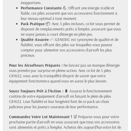
inopportuns.
Performance Constante
💪: Offrant une énergie stable et
fiable, ces piles assurent que vos accessoires fonctionnent à
leur niveau optimal à tout moment.
Pack Pratique
📦: Avec 5 piles incluses, ce lot vous permet de
disposer de remplacements prêts à l'emploi, assurant que vous
ne soyez jamais à court d'énergie en plein jeu.
Qualité Assurée
✅: GENERIC est synonyme de qualité et de
fiabilité, vous offrant des piles sur lesquelles vous pouvez
compter pour alimenter vos accessoires d'airsoft les plus
précieux.
Pour les Airsofteurs Préparés :
Ne laissez pas un manque d'énergie
vous prendre par surprise en pleine action. Avec ce lot de 5 piles
CR1632, vous avez la tranquillité d'esprit de savoir que votre
équipement fonctionnera quand vous en aurez le plus besoin.
Soyez Toujours Prêt à l'Action :
🔋 Assurez le fonctionnement
continu de votre équipement d'airsoft en faisant le plein de piles
CR1632. Leur fiabilité et leur longévité font de ce pack un choix
judicieux pour les joueurs soucieux de leur performance.
Commandez Votre Lot Maintenant !
🛒 Préparez-vous pour votre
prochaine partie d'airsoft en vous assurant que tous vos accessoires
sont alimentés et prêts à l'emploi. Achetez dès aujourd'hui votre lot de