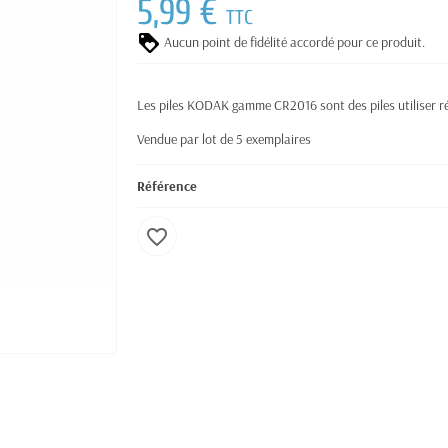
5,99 €
TTC
Aucun point de fidélité accordé pour ce produit.
Les piles KODAK gamme CR2016 sont des piles utiliser ré
Vendue par lot de 5 exemplaires
Référence
favorite_border