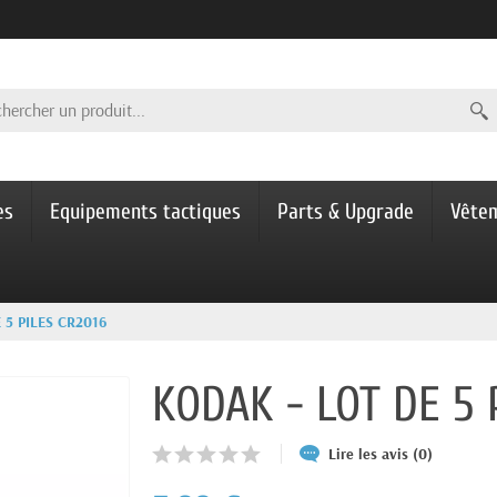
es
Equipements tactiques
Parts & Upgrade
Vête
 5 PILES CR2016
KODAK - LOT DE 5 
Lire les avis (0)