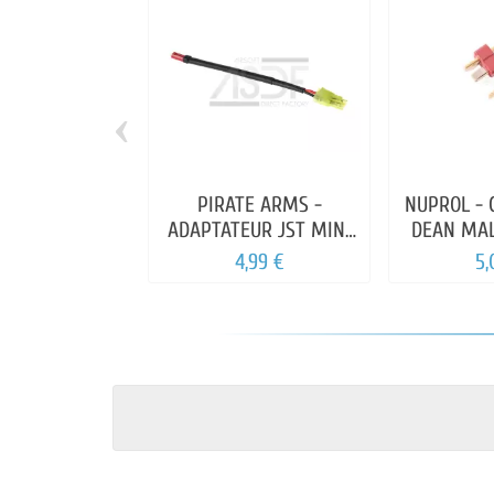
‹
PIRATE ARMS -
NUPROL -
ADAPTATEUR JST MINI
DEAN
TAMYA
4,99 €
5,