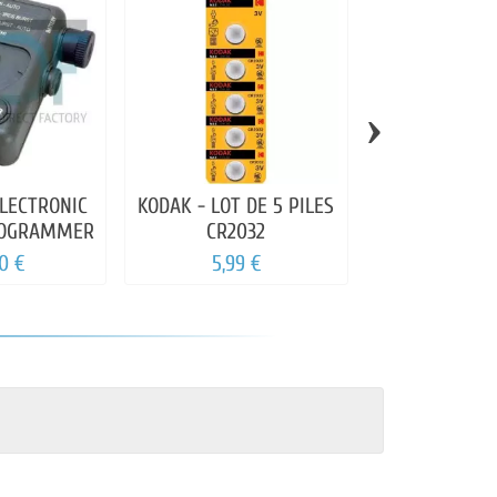
›
LECTRONIC
KODAK - LOT DE 5 PILES
KLARUS - B
ROGRAMMER
CR2032
CR123 3.7V
MICRO-
0 €
5,99 €
15,00