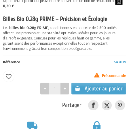
rapportera
1
point
qui peuvent être converti en un bon de réduction de
0,20 €
.
Billes Bio 0.28g PRIME – Précision et Écologie
Les
billes bio 0.28g PRIME
, conditionnées en bouteille de 2 500 unités,
offrent une précision et une stabilité optimales, idéales pour les joueurs
d’airsoft exigeants. Conçues pour les répliques haut de gamme, elles
garantissent des performances exceptionnelles tout en respectant
l’environnement grâce à leur composition biodégradable.
Référence
SA7019
Précommande
favorite_border
Ajouter au panier
Partager