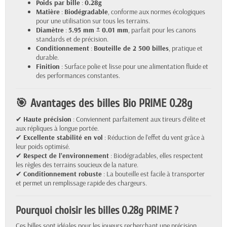
Poids par bille
:
0.28g
Matière
:
Biodégradable
, conforme aux normes écologiques
pour une utilisation sur tous les terrains.
Diamètre
:
5.95 mm ± 0.01 mm
, parfait pour les canons
standards et de précision.
Conditionnement
:
Bouteille de 2 500 billes
, pratique et
durable.
Finition
: Surface polie et lisse pour une alimentation fluide et
des performances constantes.
🎯 Avantages des billes Bio PRIME 0.28g
✔
Haute précision
: Conviennent parfaitement aux tireurs d’élite et
aux répliques à longue portée.
✔
Excellente stabilité en vol
: Réduction de l’effet du vent grâce à
leur poids optimisé.
✔
Respect de l’environnement
: Biodégradables, elles respectent
les règles des terrains soucieux de la nature.
✔
Conditionnement robuste
: La bouteille est facile à transporter
et permet un remplissage rapide des chargeurs.
Pourquoi choisir les billes 0.28g PRIME ?
Ces billes sont idéales pour les joueurs recherchant une précision