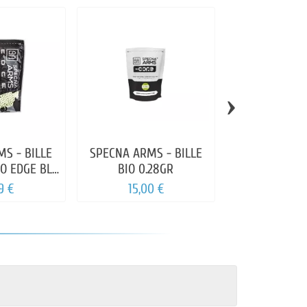
›
S - BILLE
SPECNA ARMS - BILLE
BLS - BILLES 
O EDGE BLS
BIO 0.28GR
BLANC
8GR
9 €
15,00 €
29,99