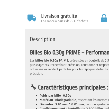
Livraison gratuite
En France à partir de 75 € d'achats
Description
Billes Bio 0.30g PRIME – Performan
Les
billes bio 0.30g PRIME
, présentées en bouteille de 2 
plus exigeants, recherchant précision, constance et respect
optimisée les rendent parfaites pour les répliques de haut
précision.
🔧 Caractéristiques principales :
Poids par bille
:
0.30g
Matériau
:
Biodégradable
, respectant les normes 
Diamètre
:
5.95 mm ± 0.01 mm
, pour un ajusteme
Conditionnement
:
Bouteille de 2 500 billes
, sol