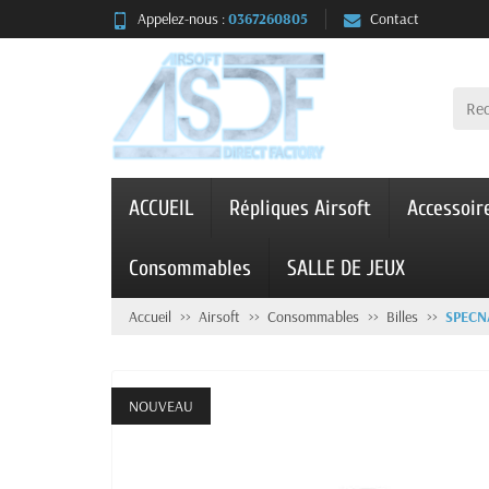
Appelez-nous :
0367260805
Contact
ACCUEIL
Répliques Airsoft
Accessoir
Consommables
SALLE DE JEUX
Accueil
Airsoft
Consommables
Billes
SPECN
NOUVEAU