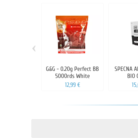
‹
G&G - 0.20g Perfect BB
SPECNA A
5000rds White
BIO 
12,99 €
15