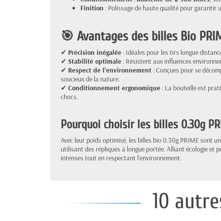
Finition
: Polissage de haute qualité pour garantir 
🎯 Avantages des billes Bio PRI
✔
Précision inégalée
: Idéales pour les tirs longue distanc
✔
Stabilité optimale
: Résistent aux influences environn
✔
Respect de l’environnement
: Conçues pour se décomp
soucieux de la nature.
✔
Conditionnement ergonomique
: La bouteille est prat
chocs.
Pourquoi choisir les billes 0.30g P
Avec leur poids optimisé, les billes bio 0.30g PRIME sont u
utilisant des répliques à longue portée. Alliant écologie et 
intenses tout en respectant l’environnement.
10 autre