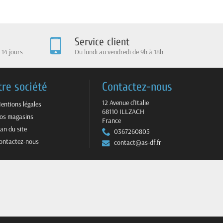
Service client
 14 jours
Du lundi au vendredi de 9h à 18h
tre société
Contactez-nous
12 Avenue d'Italie
entions légales
68110 ILLZACH
os magasins
France
lan du site
0367260805
ontactez-nous
contact@as-df.fr