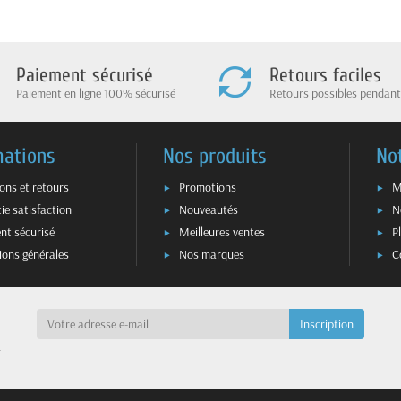
Paiement sécurisé
Retours faciles
Paiement en ligne 100% sécurisé
Retours possibles pendant
mations
Nos produits
No
sons et retours
Promotions
M
ie satisfaction
Nouveautés
N
nt sécurisé
Meilleures ventes
P
ions générales
Nos marques
C
a