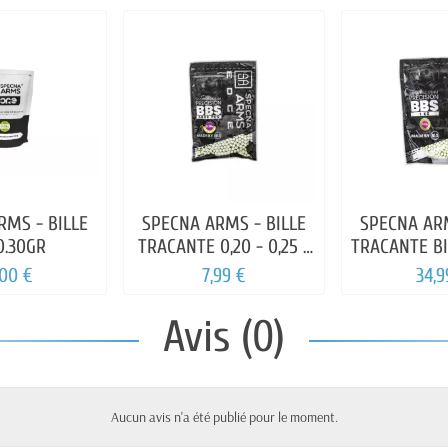
RMS - BILLE
SPECNA ARMS - BILLE
SPECNA ARM
0.30GR
TRACANTE 0,20 - 0,25 -
TRACANTE BI
0,28 - 0,30 - 0,32g EDGE
0.2
,00 €
7,99 €
34,9
BIO VERT 1000BILLES
Avis (0)
Aucun avis n'a été publié pour le moment.