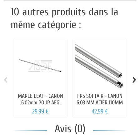
10 autres produits dans la
même catégorie :
‹
›
MAPLE LEAF - CANON
FPS SOFTAIR - CANON
M
6.02mm POUR AEG
6.03 MM ACIER 110MM
310mm
29,99 €
42,99 €
Avis (0)