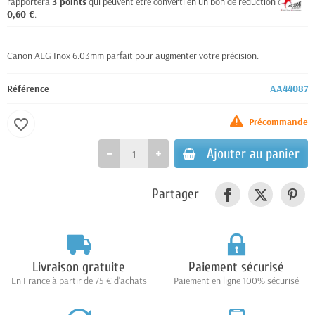
rapportera
3
points
qui peuvent être converti en un bon de réduction de
0,60 €
.
Canon AEG Inox 6.03mm parfait pour augmenter votre précision.
Référence
AA44087
Précommande
favorite_border
Ajouter au panier
Partager
Livraison gratuite
Paiement sécurisé
En France à partir de 75 € d'achats
Paiement en ligne 100% sécurisé