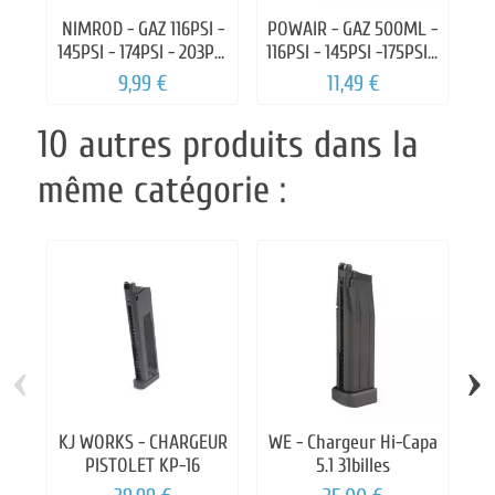
NIMROD - GAZ 116PSI -
POWAIR - GAZ 500ML -
145PSI - 174PSI - 203PSI
116PSI - 145PSI -175PSI -
PERFORMANCE
203PSI
9,99 €
11,49 €
10 autres produits dans la
même catégorie :
‹
›
KJ WORKS - CHARGEUR
WE - Chargeur Hi-Capa
A
PISTOLET KP-16
5.1 31billes