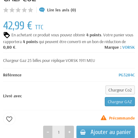
Lire les avis (0)
42,99 €
TTC
En achetant ce produit vous pouvez obtenir
4
points
. Votre panier vous
rapportera
4
points
qui peuvent être converti en un bon de réduction de
0,80 €
.
Marque :
VORSK
Chargeur Gaz 25 billes pour réplique VORSK 1911 MEU
Référence
PG3284C
Chargeur Co2
Livré avec
Chargeur GAZ
Précommande
favorite_border
Ajouter au panier