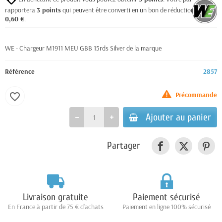
rapportera
3
points
qui peuvent être converti en un bon de réduction de
0,60 €
.
WE - Chargeur M1911 MEU GBB 15rds Silver de la marque
Référence
2857
Précommande
favorite_border
Ajouter au panier
Partager
Livraison gratuite
Paiement sécurisé
En France à partir de 75 € d'achats
Paiement en ligne 100% sécurisé