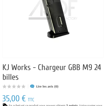
KJ Works - Chargeur GBB M9 24
billes
Lire les avis (0)
35,00 €
TTC
En achetant ce produit vous pouvez obtenir
3
points
. Votre panier vous