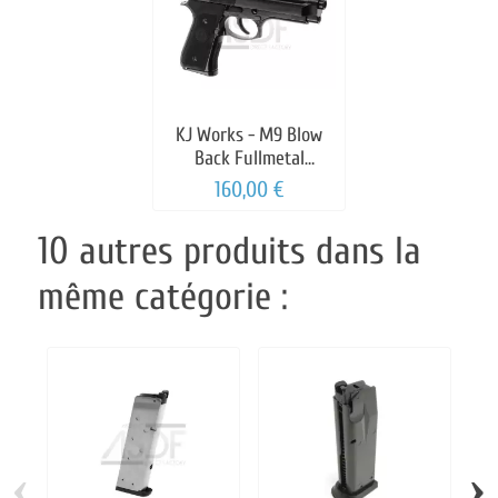
KJ Works - M9 Blow
Back Fullmetal
GAZ/CO2
160,00 €
10 autres produits dans la
même catégorie :
‹
›