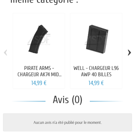
‹
›
PIRATE ARMS -
WELL - CHARGEUR L96
CHARGEUR AK74 MID-
AWP 40 BILLES
CH
CAP 150 BILLES
14,99 €
14,99 €
Avis (0)
Aucun avis n'a été publié pour le moment.