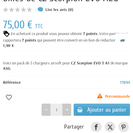
Lire les avis (0)
75,00 €
TTC
En achetant ce produit vous pouvez obtenir
7
points
. Votre panier vous
rapportera
7
points
qui peuvent être converti en un bon de réduction de
1,40 €
.
Voici un pack de 3 chargeurs airsoft pour
CZ Scorpion EVO 3 A1
de marque
ASG
.
Référence
17844
Précommande
favorite_border
Ajouter au panier
Partager