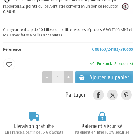
rapportera
2
points
qui peuvent être converti en un bon de réduction de
0,40 €
.
Chargeur real cap de 40 billes compatible avec les répliques G&G TR16 MK1 et
MK2 avec fausse balles apparentes.
Référence
G08160/24182/S10333
En stock
(3 produits)
favorite_border
Ajouter au panier
Partager
Livraison gratuite
Paiement sécurisé
En France à partir de 75 € d'achats
Paiement en ligne 100% sécurisé