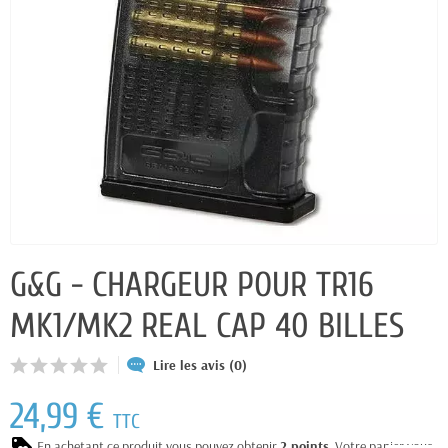
G&G - CHARGEUR POUR TR16
MK1/MK2 REAL CAP 40 BILLES
Lire les avis (0)
24,99 €
TTC
En achetant ce produit vous pouvez obtenir
2
points
. Votre panier vous