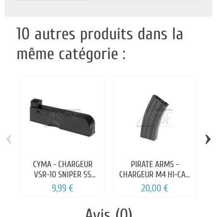
10 autres produits dans la
même catégorie :
‹
›
CYMA - CHARGEUR
PIRATE ARMS -
C
VSR-10 SNIPER 55
CHARGEUR M4 HI-CAP
BILLES
450 BILLES METAL
9,99 €
20,00 €
Avis (0)