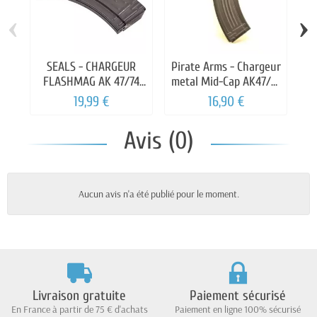
‹
›
SEALS - CHARGEUR
Pirate Arms - Chargeur
G
FLASHMAG AK 47/74
metal Mid-Cap AK47/74
520 billes
150 billes
19,99 €
16,90 €
Avis (0)
Aucun avis n'a été publié pour le moment.
Livraison gratuite
Paiement sécurisé
En France à partir de 75 € d'achats
Paiement en ligne 100% sécurisé