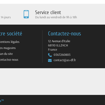
Service client
 14 jours
Du lundi au vendredi de 9h à 18h
tre société
Contactez-nous
12 Avenue d'Italie
entions légales
68110 ILLZACH
os magasins
France
lan du site
0367260805
ontactez-nous
contact@as-df.fr
op™