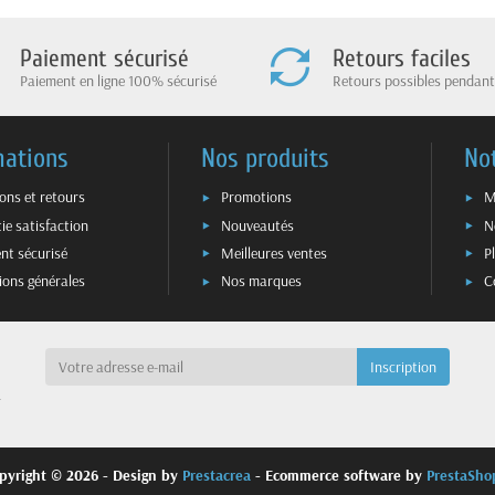
Paiement sécurisé
Retours faciles
Paiement en ligne 100% sécurisé
Retours possibles pendant
mations
Nos produits
No
sons et retours
Promotions
M
ie satisfaction
Nouveautés
N
nt sécurisé
Meilleures ventes
P
ions générales
Nos marques
C
a
pyright © 2026 - Design by
Prestacrea
- Ecommerce software by
PrestaSh