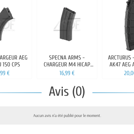
HARGEUR AEG
SPECNA ARMS -
ARCTURUS 
U 150 CPS
CHARGEUR M4 HICAP
AK47 AEG 
300 BILLES NOIR
DMAG 30/
,99 €
16,99 €
20,0
Avis (0)
Aucun avis n'a été publié pour le moment.