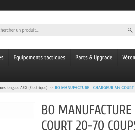
es
Equipements tactiques
Parts & Upgrade
Vête
ues longues AEG (Electrique)
BO MANUFACTURE - CHARGEUR M4 COURT 
BO MANUFACTURE 
COURT 20-70 COUP