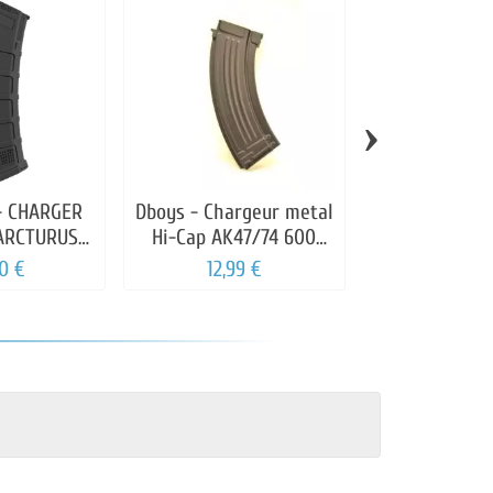
›
- CHARGER
Dboys - Chargeur metal
PIRATE A
ARCTURUS
Hi-Cap AK47/74 600
CHARGEUR MP
135 BBs
billes
260R
0 €
12,99 €
20,00