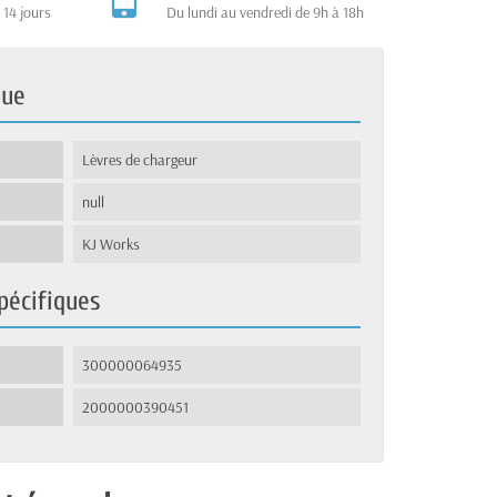
 14 jours
Du lundi au vendredi de 9h à 18h
que
Lèvres de chargeur
null
KJ Works
pécifiques
300000064935
2000000390451