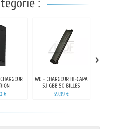
tégorie :
›
 CHARGEUR
WE - CHARGEUR HI-CAPA
UMAREX/
RION
5.1 GBB 50 BILLES
CHARGEUR 2
GLOCK 17 GE
0 €
59,99 €
50,00
EDITI