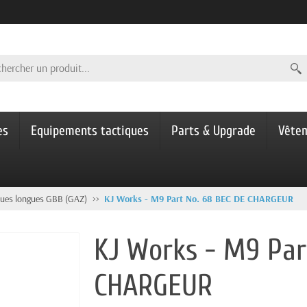
es
Equipements tactiques
Parts & Upgrade
Vête
ques longues GBB (GAZ)
KJ Works - M9 Part No. 68 BEC DE CHARGEUR
KJ Works - M9 Par
CHARGEUR