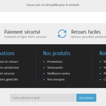
Aucun avis n'a été publié pour le moment.
Paiement sécurisé
Retours faciles
Paiement en ligne 100% sécurisé
Retours possibles pendant
mations
Nos produits
No
sons et retours
Promotions
M
ie satisfaction
Nouveautés
N
nt sécurisé
Meilleures ventes
P
ions générales
Nos marques
C
a