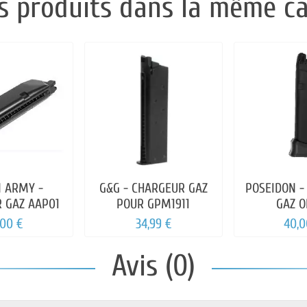
s produits dans la même ca
N ARMY -
G&G - CHARGEUR GAZ
POSEIDON -
 GAZ AAP01
POUR GPM1911
GAZ O
,00 €
34,99 €
40,0
Avis (0)