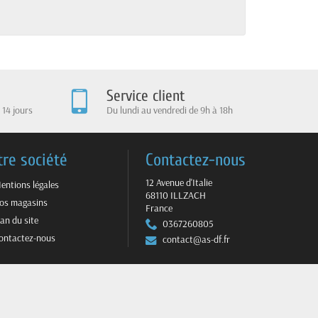
Service client
 14 jours
Du lundi au vendredi de 9h à 18h
tre société
Contactez-nous
12 Avenue d'Italie
entions légales
68110 ILLZACH
os magasins
France
lan du site
0367260805
ontactez-nous
contact@as-df.fr