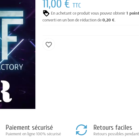
11,00 €
TTC
En achetant ce produit vous pouvez obtenir
1
poin
converti en un bon de réduction de
0,20 €
.
favorite_border
Paiement sécurisé
Retours faciles
Paiement en ligne 100% sécurisé
Retours possibles pendant