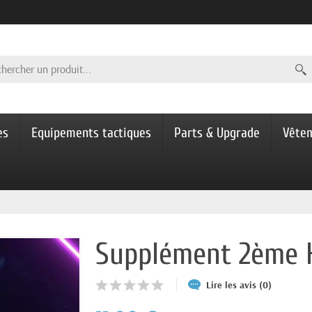
es
Equipements tactiques
Parts & Upgrade
Vête
Supplément 2ème H
Lire les avis (0)