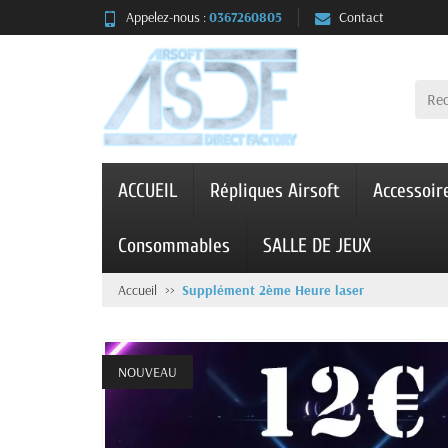
Appelez-nous :
0367260805
Contact
ACCUEIL
Répliques Airsoft
Accessoir
Consommables
SALLE DE JEUX
Accueil
Supplément 2ème Heure laser
NOUVEAU