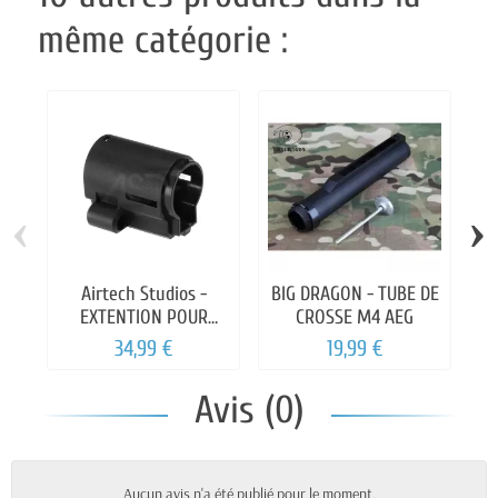
même catégorie :
‹
›
Airtech Studios -
BIG DRAGON - TUBE DE
EXTENTION POUR
CROSSE M4 AEG
CROSSE ARP9/ARP556
34,99 €
19,99 €
Avis (0)
Aucun avis n'a été publié pour le moment.