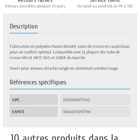
Retours faciles
Service client
Retours possibles pendant 14 jours
Du lundi au vendredi de 9h à 18h
Description
Fabrication en polymère haute densité, talon de crosse en caoutchouc
pour un confort optimal. Compatible avec la plupart des tube de
crosse M4 et AR15 AEG et GBBR du marché.
Insert pour anneau attache sangle en aluminium anodisé rouge.
Références spécifiques
UPC
300000017542
EAN13
3664245097194
10 autres produits dans la