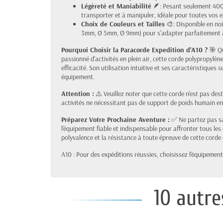
Légèreté et Maniabilité
🪶: Pesant seulement 400g
transporter et à manipuler, idéale pour toutes vos e
Choix de Couleurs et Tailles
🎨: Disponible en noi
3mm, Ø 5mm, Ø 9mm) pour s'adapter parfaitement à 
Pourquoi Choisir la Paracorde Expedition d'A10 ?
🎯 Qu
passionné d'activités en plein air, cette corde polypropylèn
efficacité. Son utilisation intuitive et ses caractéristiques 
équipement.
Attention :
⚠️ Veuillez noter que cette corde n'est pas dest
activités ne nécessitant pas de support de poids humain e
Préparez Votre Prochaine Aventure :
✅ Ne partez pas sa
l'équipement fiable et indispensable pour affronter tous l
polyvalence et la résistance à toute épreuve de cette corde 
A10 : Pour des expéditions réussies, choisissez l'équipemen
10 autre