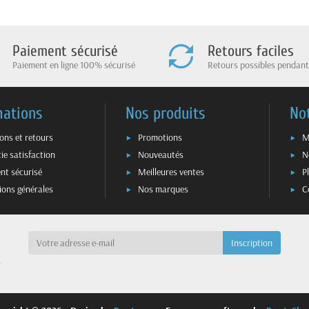
Paiement sécurisé
Retours faciles
Paiement en ligne 100% sécurisé
Retours possibles pendant
mations
Nos produits
No
sons et retours
Promotions
M
ie satisfaction
Nouveautés
N
nt sécurisé
Meilleures ventes
P
ions générales
Nos marques
C
a