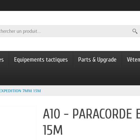
es
Equipements tactiques
Parts & Upgrade
Vête
 EXPEDITION 7MM 15M
A10 - PARACORDE
15M