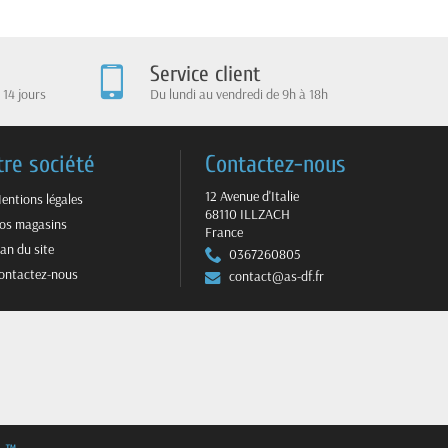
Service client
 14 jours
Du lundi au vendredi de 9h à 18h
tre société
Contactez-nous
12 Avenue d'Italie
entions légales
68110 ILLZACH
os magasins
France
lan du site
0367260805
ontactez-nous
contact@as-df.fr