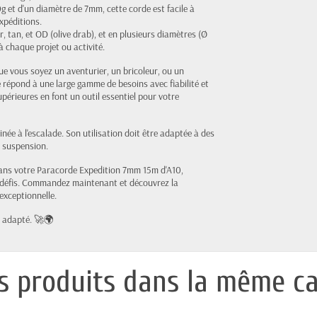
 et d'un diamètre de 7mm, cette corde est facile à
xpéditions.
r, tan, et OD (olive drab), et en plusieurs diamètres (Ø
chaque projet ou activité.
e vous soyez un aventurier, un bricoleur, ou un
e répond à une large gamme de besoins avec fiabilité et
supérieures en font un outil essentiel pour votre
inée à l'escalade. Son utilisation doit être adaptée à des
n suspension.
ns votre Paracorde Expedition 7mm 15m d'A10,
es défis. Commandez maintenant et découvrez la
exceptionnelle.
t adapté. 🚀🌍
s produits dans la même ca