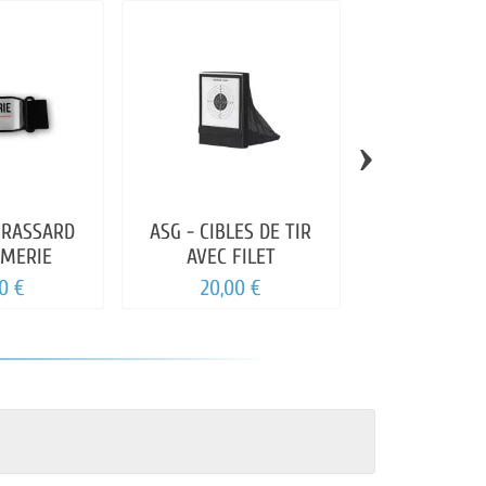
›
BRASSARD
ASG - CIBLES DE TIR
ASG - CIBLE 1
MERIE
AVEC FILET
DE 100 C
0 €
20,00 €
9,99 