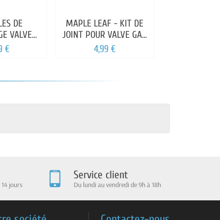
LES DE
MAPLE LEAF - KIT DE
E VALVE
JOINT POUR VALVE GAS
AIRSOFT
GBB
9 €
4,99 €
Service client
 14 jours
Du lundi au vendredi de 9h à 18h
tre société
Contactez-nous