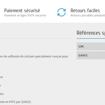
Paiement sécurisé
Retours faciles
Paiement en ligne 100% sécurisé
Retours possibles pendant
Références s
UPC
EAN13
es de sulfonate de calcium spécialement conçue pour
ion
n
ins
evée en PTFE pur (GR02).