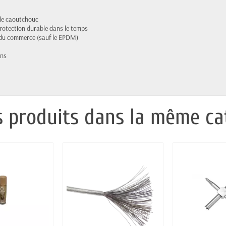
t le caoutchouc
rotection durable dans le temps
s du commerce (sauf le EPDM)
ins
s produits dans la même cat