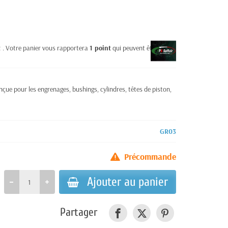
t
. Votre panier vous rapportera
1
point
qui peuvent être
ue pour les engrenages, bushings, cylindres, têtes de piston,
GR03
Précommande
Ajouter au panier
Partager