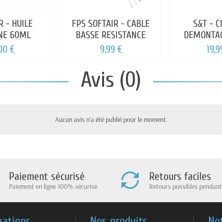
R - HUILE
FPS SOFTAIR - CABLE
S&T - C
ONE 60ML
BASSE RESISTANCE
DEMONTAG
GAZ/CO2 
00 €
9,99 €
19,9
Avis (0)
Aucun avis n'a été publié pour le moment.
Paiement sécurisé
Retours faciles
Paiement en ligne 100% sécurisé
Retours possibles pendant
mations
Nos produits
No