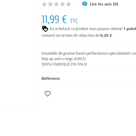
Lire les avis (0)
11,99 €
TTC
En achetant ce produit vous pouvez obtenir
1
poin
converti en un bon de réduction de
0,20 €
.
Ensemble de graisse haute performance spécialement conç
hop up and o-rings (GR03)
100% FABRIQUÉ EN ITALIE
Référence
favorite_border