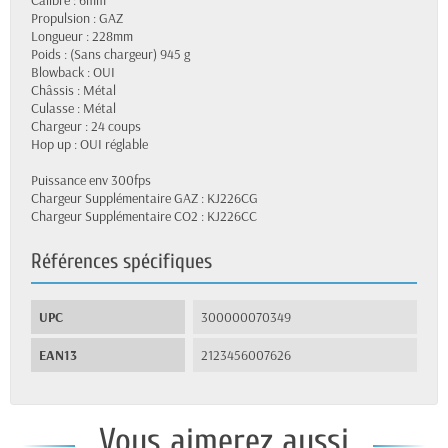
Calibre : 6mm
Propulsion : GAZ
Longueur : 228mm
Poids : (Sans chargeur) 945 g
Blowback : OUI
Châssis : Métal
Culasse : Métal
Chargeur : 24 coups
Hop up : OUI réglable
Puissance env 300fps
Chargeur Supplémentaire GAZ : KJ226CG
Chargeur Supplémentaire CO2 : KJ226CC
Références spécifiques
UPC
300000070349
EAN13
2123456007626
Vous aimerez aussi