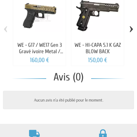
‹
›
WE - G17 / WE17 Gen 3
WE - HI-CAPA 5.1 K GAZ
UM
Gravé ivoire Metal /
BLOW BACK
ABS GBB
160,00 €
150,00 €
Avis (0)
Aucun avis n'a été publié pour le moment.