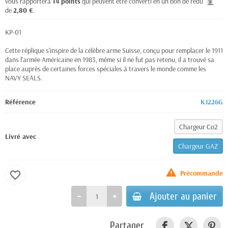
vous rapportera
14
points
qui peuvent être converti en un bon de réduction
de
2,80 €
.
KP-01
Cette réplique s'inspire de la célèbre arme Suisse, conçu pour remplacer le 1911
dans l'armée Américaine en 1983, même si il ne fut pas retenu, il a trouvé sa
place auprès de certaines forces spéciales à travers le monde comme les
NAVY SEALS.
Référence
KJ226G
Chargeur Co2
Livré avec
Chargeur GAZ
Précommande
favorite_border
Ajouter au panier
Partager