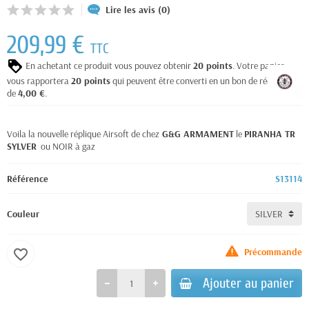
Lire les avis (0)
209,99 €
TTC
En achetant ce produit vous pouvez obtenir
20
points
. Votre panier
vous rapportera
20
points
qui peuvent être converti en un bon de réduction
de
4,00 €
.
Voila la nouvelle réplique Airsoft de chez
G&G ARMAMENT
le
PIRANHA TR
SYLVER
ou NOIR à gaz
Référence
S13114
Couleur
Précommande
favorite_border
Ajouter au panier