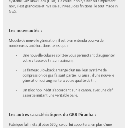
système Gaz Blow Back (GBB). De couleur noir/silver ou simplement
noir, il est grandiose et rivalise au niveau des finitions, le tout made in
G&G.
Les nouveautés :
Modèle de nouvelle génération, il est bien entendu pourvu de
nombreuses améliorations telles que :
•
Une nouvelle culasse splittée vous permettant d’augmenter
votre vitesse de tir au maximum,
•
Le fameux Blowback arrangé d'un meilleur système de
compression de
gaz
faisant partie, lui aussi, d’une nouvelle
génération qui augmentera votre qualité de tir,
•
Un Bloc hop inédit s’accordant sur le canon, avec une clef
assortie imitant une véritable balle.
Les autres caractéristiques du GBB Piranha :
Fabriqué full métal,il pèse 670g, ce qui lui apportera, en plus d’une