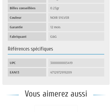
Billes conseillées
0.23gr
Couleur
NOIR SYLVER
Garantie
12 mois
Fabriquant
G&G
Références spécifiques
UPC
300000005419
EAN13
4712972919209
Vous aimerez aussi