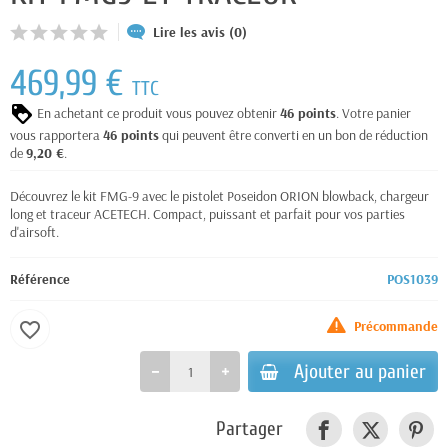
Lire les avis (0)
469,99 €
TTC
En achetant ce produit vous pouvez obtenir
46
points
. Votre panier
vous rapportera
46
points
qui peuvent être converti en un bon de réduction
de
9,20 €
.
Découvrez le kit FMG-9 avec le pistolet Poseidon ORION blowback, chargeur
long et traceur ACETECH. Compact, puissant et parfait pour vos parties
d'airsoft.
Référence
POS1039
Précommande
favorite_border
Ajouter au panier
Partager