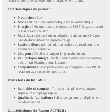
replier comme une mallette pour un déploiement rapide.
Caractéristiques du pistolet :
Propulsion :
Gaz
Modes de tir :
Semi-automatique et Full-automatique
Énergie :
0.98 joule avec une vitesse de 325 FPS, garantissant
puissance et précision.
Matériaux :
Conception en polymère et aluminium CNC pour
plus de durabilité et de légèreté (745g).
Système Blowback :
Simulation réaliste du recul pour une
expérience authentique.
Chargeur :
50 billes, chargeur long en aluminium.
Rail tactique intégré :
Parfait pour ajouter des accessoires,
avec un rail Picatinny sous le canon.
Compatibilité :
Compatible avec les chargeurs Glock WE et
résistant aux basses températures.
Points forts du Kit FMG9 :
Repliable et compact :
Transport simplifié avec poignée
supérieure et repliage rapide.
Qualité de fabrication :
Solide, conçu pour un déploiement
rapide en action.
Caractéristiques du Traceur ACETECH :