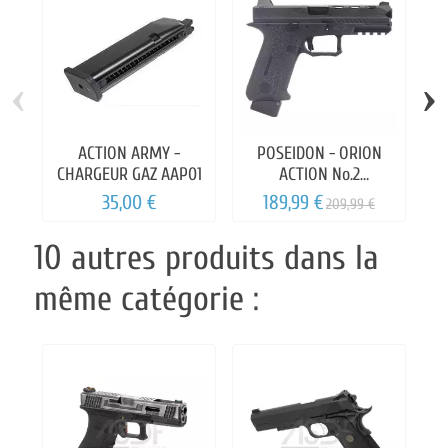
‹
›
ACTION ARMY -
POSEIDON - ORION
PO
CHARGEUR GAZ AAP01
ACTION No.2
11
BLOWBACK SEMI/FULL
35,00 €
189,99 €
209,99 €
10 autres produits dans la
même catégorie :