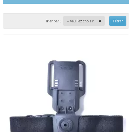
Trier par :
-- veuillez choisir --
Filtrer