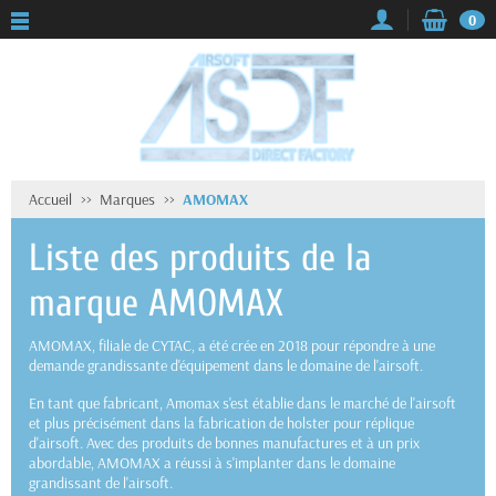
0
Accueil
Marques
AMOMAX
Liste des produits de la
marque AMOMAX
AMOMAX, filiale de CYTAC, a été crée en 2018 pour répondre à une
demande grandissante d'équipement dans le domaine de l'airsoft.
En tant que fabricant, Amomax s'est établie dans le marché de l'airsoft
et plus précisément dans la fabrication de holster pour réplique
d'airsoft. Avec des produits de bonnes manufactures et à un prix
abordable, AMOMAX a réussi à s'implanter dans le domaine
grandissant de l'airsoft.