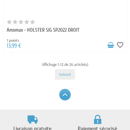
Amomax - HOLSTER SIG SP2022 DROIT
1 points
favorite_border
13,99 €
Affichage 1-12 de 26 article(s)
Suivant
Livraison gratuite
Paiement sécurisé