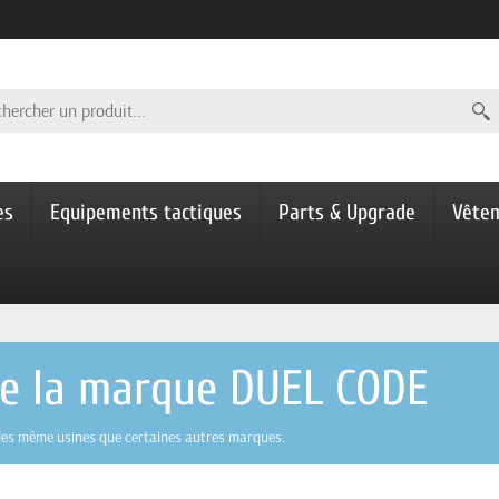
es
Equipements tactiques
Parts & Upgrade
Vête
 de la marque DUEL CODE
 des même usines que certaines autres marques.