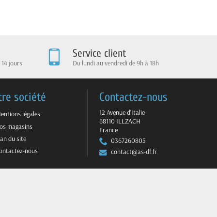
Service client
 14 jours
Du lundi au vendredi de 9h à 18h
tre société
Contactez-nous
12 Avenue d'Italie
entions légales
68110 ILLZACH
os magasins
France
lan du site
0367260805
ontactez-nous
contact@as-df.fr