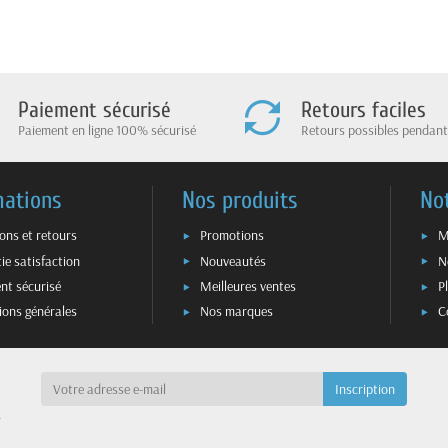
Paiement sécurisé
Retours faciles
Paiement en ligne 100% sécurisé
Retours possibles pendant
mations
Nos produits
No
sons et retours
Promotions
M
ie satisfaction
Nouveautés
N
nt sécurisé
Meilleures ventes
P
ions générales
Nos marques
C
a