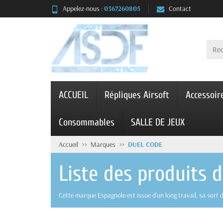
Appelez-nous :
0367260805
Contact
ACCUEIL
Répliques Airsoft
Accessoir
Consommables
SALLE DE JEUX
Accueil
Marques
DUEL CODE
Liste des produits
Cette marque Espagnole est issue d'un long travail, sa sort