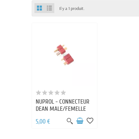
Il y a 1 produit.
NUPROL - CONNECTEUR
DEAN MALE/FEMELLE
favorite_border
5,00 €