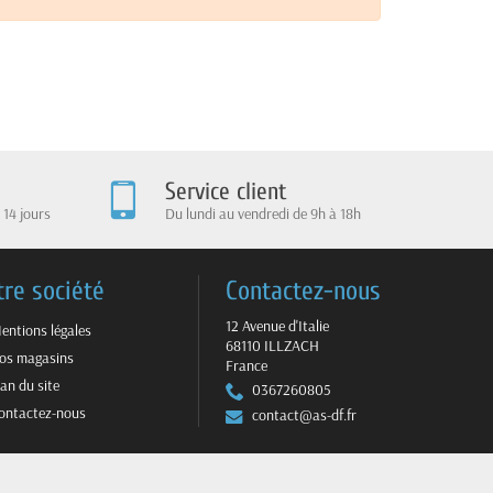
Service client
 14 jours
Du lundi au vendredi de 9h à 18h
tre société
Contactez-nous
12 Avenue d'Italie
entions légales
68110 ILLZACH
os magasins
France
lan du site
0367260805
ontactez-nous
contact@as-df.fr