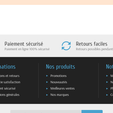
Paiement sécurisé
Retours faciles
Paiement en ligne 100% sécurisé
Retours possibles pendant
mations
Nos produits
No
sons et retours
Promotions
M
ie satisfaction
Nouveautés
N
nt sécurisé
Meilleures ventes
P
ions générales
Nos marques
C