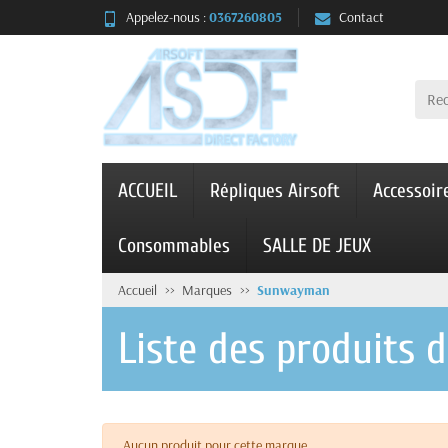
Appelez-nous :
0367260805
Contact
ACCUEIL
Répliques Airsoft
Accessoir
Consommables
SALLE DE JEUX
Accueil
Marques
Sunwayman
Liste des produits
Aucun produit pour cette marque.