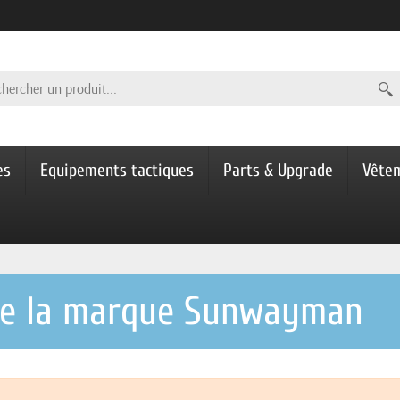
es
Equipements tactiques
Parts & Upgrade
Vête
 de la marque Sunwayman