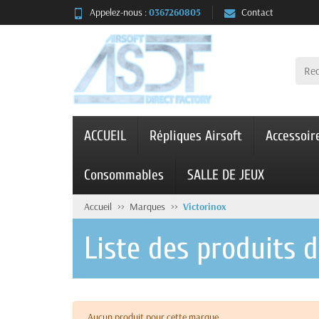
Appelez-nous :
0367260805
Contact
ACCUEIL
Répliques Airsoft
Accessoir
Consommables
SALLE DE JEUX
Accueil
Marques
Victorinox
Liste des produits 
Aucun produit pour cette marque.