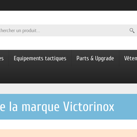
es
Equipements tactiques
Parts & Upgrade
Vête
de la marque Victorinox