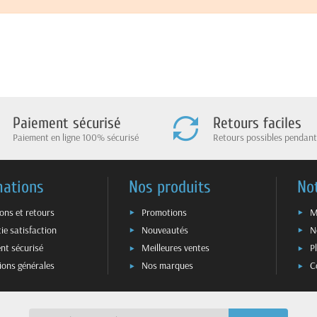
Paiement sécurisé
Retours faciles
Paiement en ligne 100% sécurisé
Retours possibles pendant
mations
Nos produits
No
sons et retours
Promotions
M
ie satisfaction
Nouveautés
N
nt sécurisé
Meilleures ventes
P
ions générales
Nos marques
C