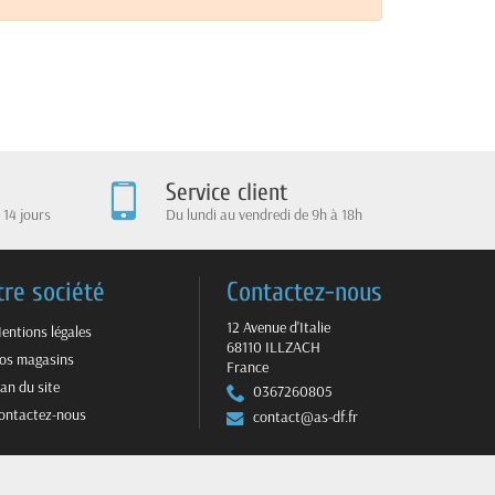
Service client
 14 jours
Du lundi au vendredi de 9h à 18h
tre société
Contactez-nous
12 Avenue d'Italie
entions légales
68110 ILLZACH
os magasins
France
lan du site
0367260805
ontactez-nous
contact@as-df.fr