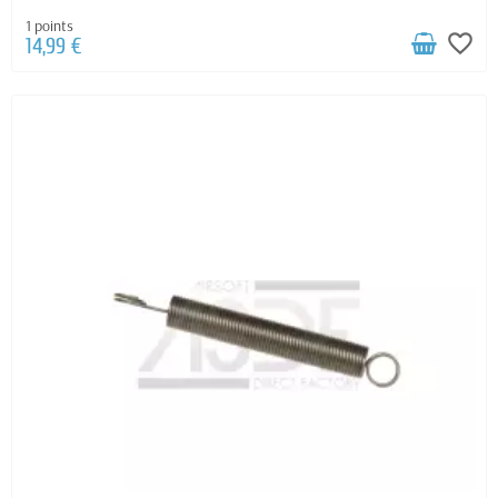
1 points
favorite_border
14,99 €