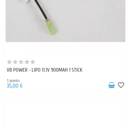
VB POWER - LIPO 11.1V 900MAH 1 STICK
3 points
favorite_border
35,00 €