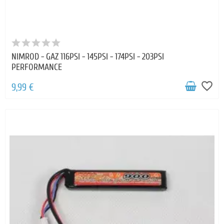
NIMROD - GAZ 116PSI - 145PSI - 174PSI - 203PSI
PERFORMANCE
favorite_border
9,99 €