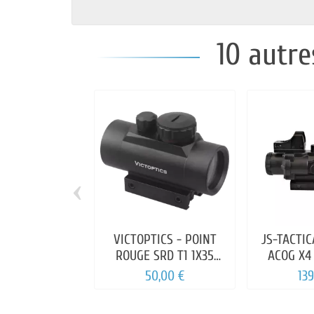
10 autre
‹
VICTOPTICS - POINT
JS-TACTIC
ROUGE SRD T1 1X35
ACOG X4
5NRV
50,00 €
139