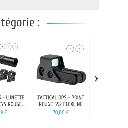
tégorie :
›
S - LUNETTE
TACTICAL OPS - POINT
JS-TACTICAL 
OEYS ROUGE
ROUGE 552 FLEXLINE
TYPE POIN
BLEU
99 €
70,00 €
64,99