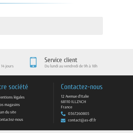
Service client
 14 jours
Du lundi au vendredi de 9h à 18h
tre société
Contactez-nous
12 Avenue d'Italie
entions légales
68110 ILLZACH
os magasins
France
lan du site
0367260805
ontactez-nous
contact@as-df.fr