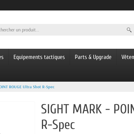
es
Equipements tactiques
Parts & Upgrade
Vête
OINT ROUGE Ultra Shot R-Spec
SIGHT MARK - POI
R-Spec