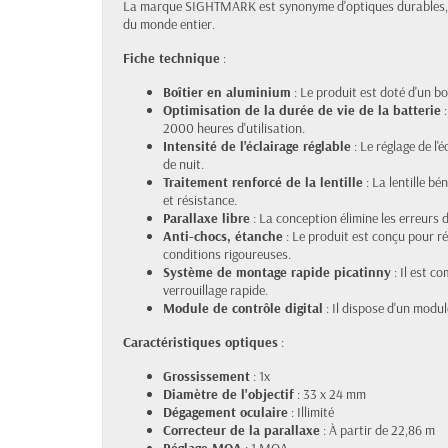
La marque SIGHTMARK est synonyme d'optiques durables, pe
du monde entier.
Fiche technique
:
Boîtier en aluminium
: Le produit est doté d'un bo
Optimisation de la durée de vie de la batterie
:
2000 heures d'utilisation.
Intensité de l'éclairage réglable
: Le réglage de l'
de nuit.
Traitement renforcé de la lentille
: La lentille bé
et résistance.
Parallaxe libre
: La conception élimine les erreurs 
Anti-chocs, étanche
: Le produit est conçu pour ré
conditions rigoureuses.
Système de montage rapide picatinny
: Il est c
verrouillage rapide.
Module de contrôle digital
: Il dispose d'un modu
Caractéristiques optiques
:
Grossissement
: 1x
Diamètre de l'objectif
: 33 x 24 mm
Dégagement oculaire
: Illimité
Correcteur de la parallaxe
: À partir de 22,86 m