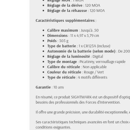
Réglage MOA
: 1 MOA
Réglage de la dérive
: 120 MOA
Réglage de la réhausse
: 120 MOA
Caractéristiques supplémentaires
:
Calibre maximum
: Jusqu'à .50
Dimensions
: 11 x 4,97 x 5,79 cm
Poids
: 303 g
Type de batterie
: 1 x CR123A (incluse)
Autonomie de la batterie (selon mode)
: De 200
Réglage de la luminosité
: Digital
Type de montage
: Picatinny, verrouillage rapide
Calibre du réticule
: Non applicable
Couleur du réticule
: Rouge / Vert
Type de réticule
: 4 motifs différents
Garantie
: 10 ans
En résumé, ce produit SIGHTMARK est un dispositif d'opti
besoins des professionnels des Forces d'Intervention.
Il offre une grande précision, une durabilité exceptionnelle,
Ses caractéristiques techniques avancées en font un choix d
conditions exigeantes.