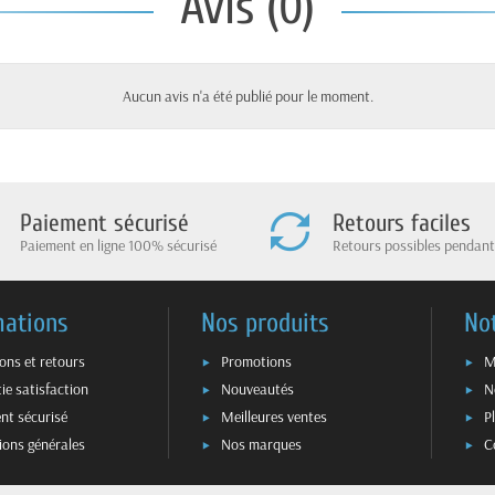
Avis (0)
Aucun avis n'a été publié pour le moment.
Paiement sécurisé
Retours faciles
Paiement en ligne 100% sécurisé
Retours possibles pendant
mations
Nos produits
No
sons et retours
Promotions
M
ie satisfaction
Nouveautés
N
nt sécurisé
Meilleures ventes
P
ions générales
Nos marques
C