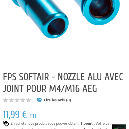
FPS SOFTAIR - NOZZLE ALU AVEC
JOINT POUR M4/M16 AEG
Lire les avis (0)
11,99 €
TTC
En achetant ce produit vous pouvez obtenir
1
point
. Votre panier vous