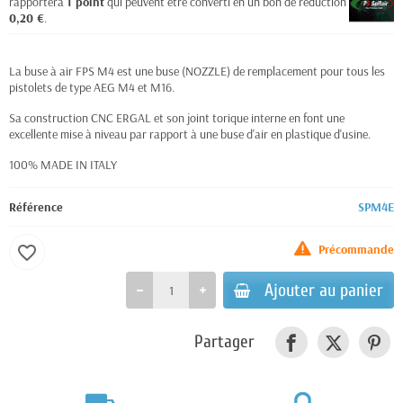
rapportera
1
point
qui peuvent être converti en un bon de réduction de
0,20 €
.
La buse à air FPS M4 est une buse (NOZZLE) de remplacement pour tous les
pistolets de type AEG M4 et M16.
Sa construction CNC ERGAL et son joint torique interne en font une
excellente mise à niveau par rapport à une buse d'air en plastique d'usine.
100% MADE IN ITALY
Référence
SPM4E
Précommande
favorite_border
Ajouter au panier
Partager