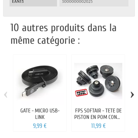
EAN13
3000000002025
10 autres produits dans la
même catégorie :
‹
›
GATE - MICRO USB-
FPS SOFTAIR - TETE DE
LINK
PISTON EN POM CONUE
POUR LES RAFALES
9,99 €
11,99 €
RAPIDE