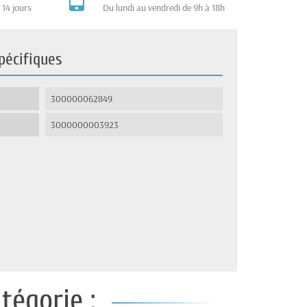
 14 jours
Du lundi au vendredi de 9h à 18h
pécifiques
300000062849
3000000003923
tégorie :