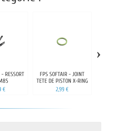
›
 - RESSORT
FPS SOFTAIR - JOINT
FPS SOFTAIR 
M85
TETE DE PISTON X-RING
METAL
9 €
2,99 €
9,99 