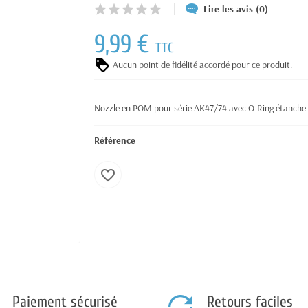
Lire les avis (0)
9,99 €
TTC
Aucun point de fidélité accordé pour ce produit.
Nozzle en POM pour série AK47/74 avec O-Ring étanche (S
Référence
favorite_border
Paiement sécurisé
Retours faciles