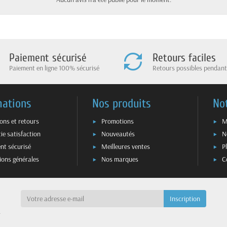
Paiement sécurisé
Retours faciles
Paiement en ligne 100% sécurisé
Retours possibles pendant
mations
Nos produits
No
sons et retours
Promotions
M
ie satisfaction
Nouveautés
N
nt sécurisé
Meilleures ventes
P
ions générales
Nos marques
C
a