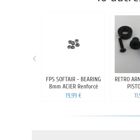
‹
FPS SOFTAIR - BEARING
RETRO ARM
8mm ACIER Renforcé
PIST
19,99 €
11