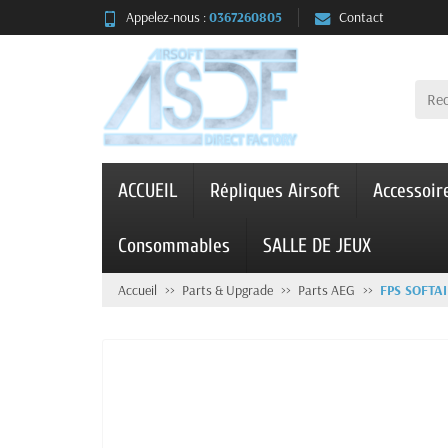
Appelez-nous :
0367260805
Contact
ACCUEIL
Répliques Airsoft
Accessoir
Consommables
SALLE DE JEUX
Accueil
Parts & Upgrade
Parts AEG
FPS SOFTA