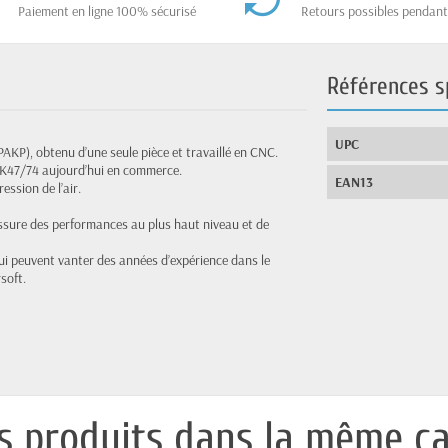
Paiement en ligne 100% sécurisé
Retours possibles pendant
Références s
UPC
KP), obtenu d’une seule pièce et travaillé en CNC.
AK47/74 aujourd’hui en commerce.
EAN13
ssion de l’air.
assure des performances au plus haut niveau et de
qui peuvent vanter des années d’expérience dans le
soft.
s produits dans la même ca