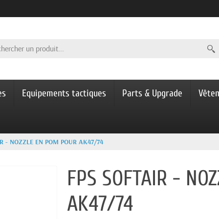
es
Equipements tactiques
Parts & Upgrade
Vête
IR - NOZZLE EN POM POUR AK47/74
FPS SOFTAIR - NO
AK47/74