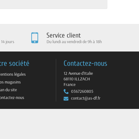
Service client
 14 jours
Du lundi au vendredi de 9h à 18h
tre société
Contactez-nous
12 Avenue d'Italie
entions légales
68110 ILLZACH
os magasins
France
lan du site
0367260805
ontactez-nous
contact@as-df.fr