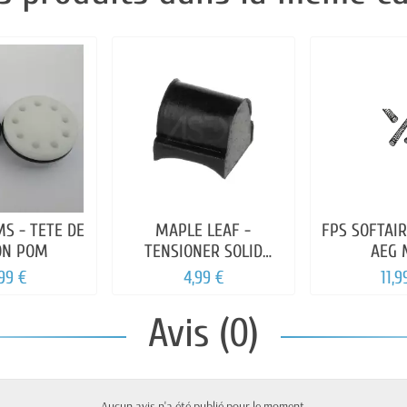
S - TETE DE
MAPLE LEAF -
FPS SOFTAIR
ON POM
TENSIONER SOLID
AEG 
EDITION
,99 €
4,99 €
11,9
Avis (0)
Aucun avis n'a été publié pour le moment.