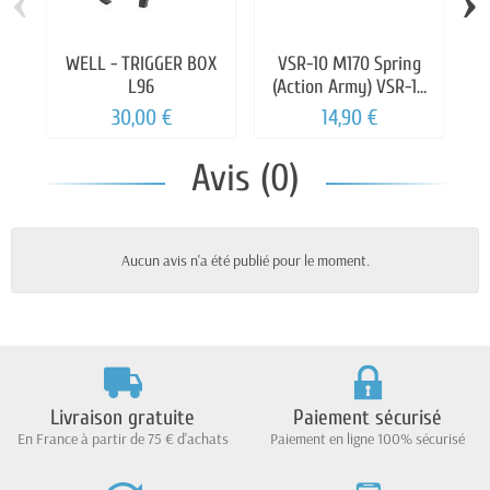
‹
›
WELL - TRIGGER BOX
VSR-10 M170 Spring
A
L96
(Action Army) VSR-10
ad
M170 Spring
30,00 €
14,90 €
Avis (0)
Aucun avis n'a été publié pour le moment.
Livraison gratuite
Paiement sécurisé
En France à partir de 75 € d'achats
Paiement en ligne 100% sécurisé