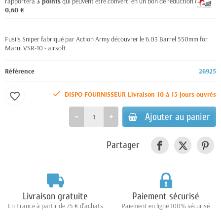
rapportera
3
points
qui peuvent être converti en un bon de réduction de
0,60 €
.
Fusils Sniper fabriqué par Action Army découvrer le 6.03 Barrel 550mm for
Marui VSR-10 - airsoft
Référence
26925
DISPO FOURNISSEUR Livraison 10 à 15 jours ouvrés
favorite_border
Ajouter au panier
Partager
Livraison gratuite
Paiement sécurisé
En France à partir de 75 € d'achats
Paiement en ligne 100% sécurisé