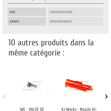
UPC
300000065406
EAN13
9010109248105
10 autres produits dans la
même catégorie :
‹
›
WE - VALVE DE
KJ Works - Nozzle Hi-
W