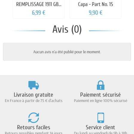
REMPLISSAGE 1911 GBB
Capa - Part No. 15
N°83
6,99 €
9,90 €
Avis (0)
Aucun avis n'a été publié pour le moment.
Livraison gratuite
Paiement sécurisé
En France à partir de 75 € d'achats
Paiement en ligne 100% sécurisé
Retours faciles
Service client
Retours possibles pendant 14 jours
Du lundi au vendredi de 9h à 18h