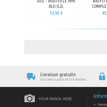
ASG - BOUTEILLE HPA
BALYSTI
ALU 0.2L
COMPLE
59,99 €
49
Livraison gratuite
En France à partir de 75 € d'achats
Infor
Livrai