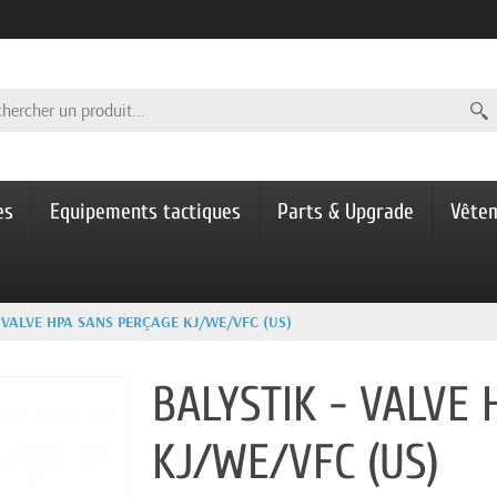
es
Equipements tactiques
Parts & Upgrade
Vête
- VALVE HPA SANS PERÇAGE KJ/WE/VFC (US)
BALYSTIK - VALVE
KJ/WE/VFC (US)