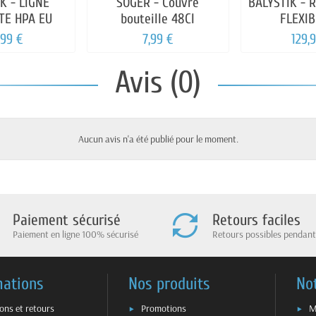
K - LIGNE
SOGER - Couvre
BALYSTIK - 
TE HPA EU
bouteille 48Cl
FLEXIB
,99 €
7,99 €
129,
Avis (0)
Aucun avis n'a été publié pour le moment.
Paiement sécurisé
Retours faciles
Paiement en ligne 100% sécurisé
Retours possibles pendant
mations
Nos produits
No
sons et retours
Promotions
M