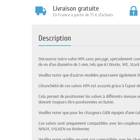
Livraison gratuite
En France à partir de 75 € d'achats
Description
Découvrez notre valve HPA sans perçage, spécialement co
de vis d'un diamètre de 5 mm, tels que KJ Works, WE, Star
Veuillez noter que d'autres modèles pourraient également ê
L'étanchéité de ces valves HPA est assurée grâce à l'ajout de
Cela permet de positionner les valves à différents niveaux 
doivent toujours être positionnées en butée.
Veuillez noter que pour les chargeurs GBB équipés d'une ta
Ces valves sont uniquement compatibles avec les coupleurs
NINJA, VALKEN ou Wolverine.
Veuillez noter qu'elles ne sont pas compatibles avec les ch