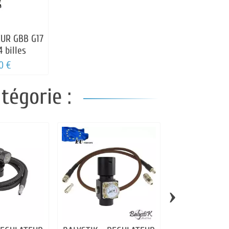
UR GBB G17
4 billes
0 €
tégorie :
›