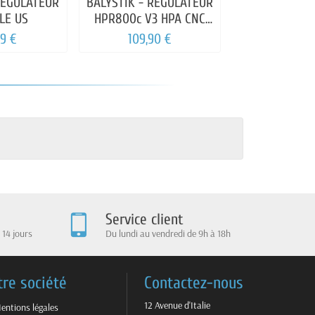
REGULATEUR
BALYSTIK - REGULATEUR
BO - PACK 
LE US
HPR800c V3 HPA CNC
BOUTEILLE 
AVEC FLEXIBLE QD
REGULATEUR +
99 €
109,90 €
174,99
Service client
 14 jours
Du lundi au vendredi de 9h à 18h
tre société
Contactez-nous
12 Avenue d'Italie
entions légales