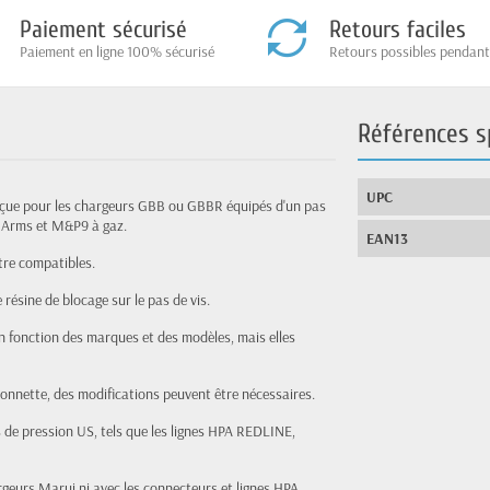
Paiement sécurisé
Retours faciles
Paiement en ligne 100% sécurisé
Retours possibles pendant
Références s
UPC
nçue pour les chargeurs GBB ou GBBR équipés d'un pas
k Arms et M&P9 à gaz.
EAN13
tre compatibles.
 résine de blocage sur le pas de vis.
en fonction des marques et des modèles, mais elles
lonnette, des modifications peuvent être nécessaires.
 de pression US, tels que les lignes HPA REDLINE,
argeurs Marui ni avec les connecteurs et lignes HPA