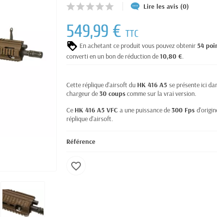
Lire les avis (0)
549,99 €
TTC
En achetant ce produit vous pouvez obtenir
54
poi
converti en un bon de réduction de
10,80 €
.
Cette réplique d'airsoft du
HK 416 A5
se présente ici d
chargeur de
30 coups
comme sur la vrai version.
Ce
HK 416 A5 VFC
a une puissance de
300 Fps
d'origi
réplique d'airsoft.
Référence
favorite_border