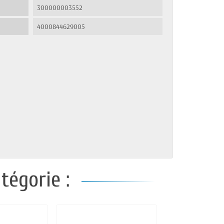
300000003552
4000844629005
tégorie :