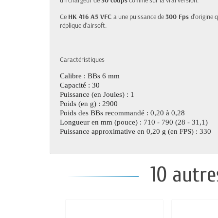
un chargeur de
30 coups
comme sur la vrai version.
Ce
HK 416 A5 VFC
a une puissance de
300 Fps
d'origine 
réplique d'airsoft.
Caractéristiques
Calibre : BBs 6 mm
Capacité : 30
Puissance (en Joules) : 1
Poids (en g) : 2900
Poids des BBs recommandé : 0,20 à 0,28
Longueur en mm (pouce) : 710 - 790 (28 - 31,1)
Puissance approximative en 0,20 g (en FPS) : 330
10 autre