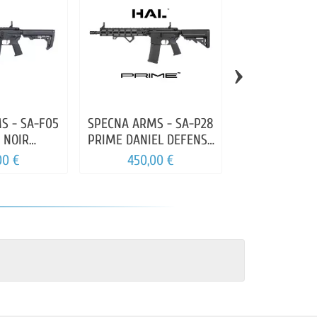
›
S - SA-F05
SPECNA ARMS - SA-P28
SPECNA ARMS 
 NOIR
PRIME DANIEL DEFENSE
HAL CHAOS
HLESS
RIS III HAL NOIRE
00 €
450,00 €
450,00