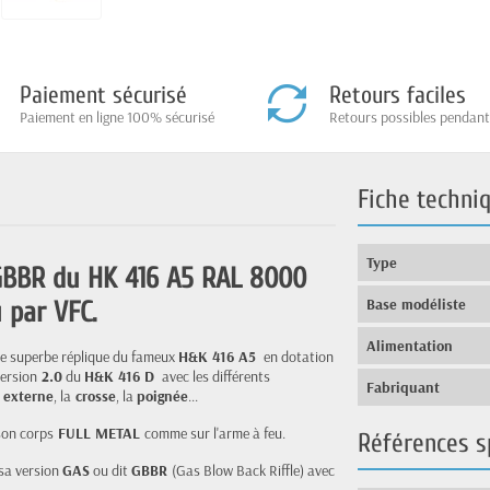
Paiement sécurisé
Retours faciles
Paiement en ligne 100% sécurisé
Retours possibles pendant
Fiche techni
Type
 GBBR du HK 416 A5 RAL 8000
Base modéliste
 par VFC.
Alimentation
ne superbe réplique du fameux
H&K 416 A5
en dotation
version
2.0
du
H&K 416 D
avec les différents
Fabriquant
 externe
, la
crosse
, la
poignée
...
son corps
FULL METAL
comme sur l'arme à feu.
Références s
 sa version
GAS
ou dit
GBBR
(Gas Blow Back Riffle) avec