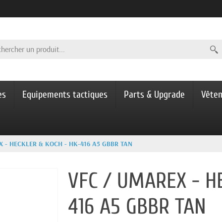
es
Equipements tactiques
Parts & Upgrade
Vête
X - HECKLER & KOCH - HK-416 A5 GBBR TAN
VFC / UMAREX - H
416 A5 GBBR TAN