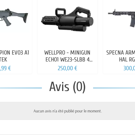
PION EVO3 A1
WELLPRO - MINIGUN
SPECNA ARM
TEK
ECHO1 WE23-SLBB 4
HAL RG
CANONS 1200 BBs
BRUSC
,99 €
250,00 €
300,
Avis (0)
Aucun avis n'a été publié pour le moment.