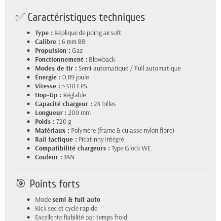
✅ Caractéristiques techniques
Type :
Réplique de poing airsoft
Calibre :
6 mm BB
Propulsion :
Gaz
Fonctionnement :
Blowback
Modes de tir :
Semi-automatique / Full automatique
Énergie :
0,89 joule
Vitesse :
~310 FPS
Hop-Up :
Réglable
Capacité chargeur :
24 billes
Longueur :
200 mm
Poids :
720 g
Matériaux :
Polymère (frame & culasse nylon fibre)
Rail tactique :
Picatinny intégré
Compatibilité chargeurs :
Type Glock WE
Couleur :
TAN
🎯 Points forts
Mode
semi & full auto
Kick sec et cycle rapide
Excellente fiabilité par temps froid