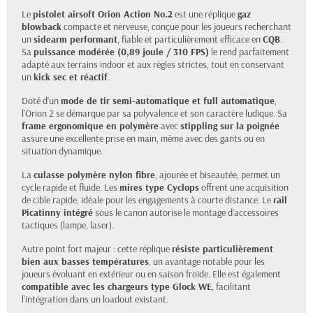
Le
pistolet airsoft Orion Action No.2
est une réplique
gaz
blowback
compacte et nerveuse, conçue pour les joueurs recherchant
un
sidearm performant
, fiable et particulièrement efficace en
CQB
.
Sa
puissance modérée (0,89 joule / 310 FPS)
le rend parfaitement
adapté aux terrains indoor et aux règles strictes, tout en conservant
un
kick sec et réactif
.
Doté d’un
mode de tir semi-automatique et full automatique
,
l’Orion 2 se démarque par sa polyvalence et son caractère ludique. Sa
frame ergonomique en polymère
avec
stippling sur la poignée
assure une excellente prise en main, même avec des gants ou en
situation dynamique.
La
culasse polymère nylon fibre
, ajourée et biseautée, permet un
cycle rapide et fluide. Les
mires type Cyclops
offrent une acquisition
de cible rapide, idéale pour les engagements à courte distance. Le
rail
Picatinny intégré
sous le canon autorise le montage d’accessoires
tactiques (lampe, laser).
Autre point fort majeur : cette réplique
résiste particulièrement
bien aux basses températures
, un avantage notable pour les
joueurs évoluant en extérieur ou en saison froide. Elle est également
compatible avec les chargeurs type Glock WE
, facilitant
l’intégration dans un loadout existant.